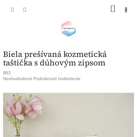
Prejsť
NÁKU
na
obsah
KOŠÍK
Biela prešívaná kozmetická
taštička s dúhovým zipsom
893
Priemerné
Neohodnotené
Podrobnosti hodnotenia
hodnotenie
produktu
je
0,0
z
5
hviezdičiek.