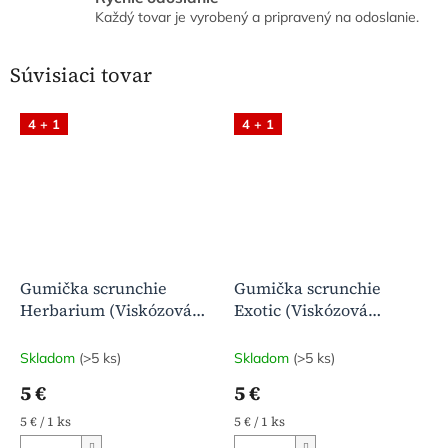
Každý tovar je vyrobený a pripravený na odoslanie.
Súvisiaci tovar
4 + 1
4 + 1
Gumička scrunchie
Gumička scrunchie
Herbarium (Viskózová
Exotic (Viskózová
bavlna)
bavlna)
Skladom
(>5 ks)
Skladom
(>5 ks)
5 €
5 €
Jednotková
Jednotková
5 € / 1 ks
5 € / 1 ks
cena:
cena: