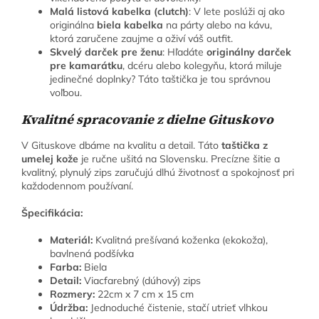
Malá listová kabelka (clutch)
: V lete poslúži aj ako
originálna
biela kabelka
na párty alebo na kávu,
ktorá zaručene zaujme a oživí váš outfit.
Skvelý darček pre ženu
: Hľadáte
originálny darček
pre kamarátku
, dcéru alebo kolegyňu, ktorá miluje
jedinečné doplnky? Táto taštička je tou správnou
voľbou.
Kvalitné spracovanie z dielne Gituskovo
V Gituskove dbáme na kvalitu a detail. Táto
taštička z
umelej kože
je ručne ušitá na Slovensku. Precízne šitie a
kvalitný, plynulý zips zaručujú dlhú životnosť a spokojnosť pri
každodennom používaní.
Špecifikácia:
Materiál:
Kvalitná prešívaná koženka (ekokoža),
bavlnená podšívka
Farba:
Biela
Detail:
Viacfarebný (dúhový) zips
Rozmery:
22cm x 7 cm x 15 cm
Údržba:
Jednoduché čistenie, stačí utrieť vlhkou