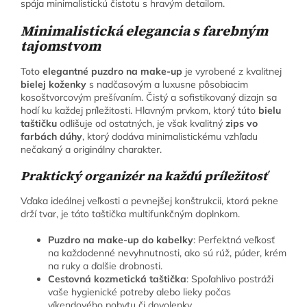
spája minimalistickú čistotu s hravým detailom.
Minimalistická elegancia s farebným
tajomstvom
Toto
elegantné puzdro na make-up
je vyrobené z kvalitnej
bielej koženky
s nadčasovým a luxusne pôsobiacim
kosoštvorcovým prešívaním. Čistý a sofistikovaný dizajn sa
hodí ku každej príležitosti. Hlavným prvkom, ktorý túto
bielu
taštičku
odlišuje od ostatných, je však kvalitný
zips vo
farbách dúhy
, ktorý dodáva minimalistickému vzhľadu
nečakaný a originálny charakter.
Praktický organizér na každú príležitosť
Vďaka ideálnej veľkosti a pevnejšej konštrukcii, ktorá pekne
drží tvar, je táto taštička multifunkčným doplnkom.
Puzdro na make-up do kabelky
: Perfektná veľkosť
na každodenné nevyhnutnosti, ako sú rúž, púder, krém
na ruky a ďalšie drobnosti.
Cestovná kozmetická taštička
: Spoľahlivo postráži
vaše hygienické potreby alebo lieky počas
víkendového pobytu či dovolenky.