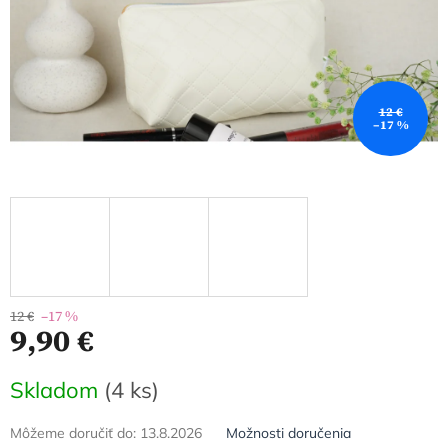
12 €
–17 %
12 €
–17 %
9,90 €
Jednotková
Skladom
(4 ks)
cena:
Môžeme doručiť do:
13.8.2026
Možnosti doručenia