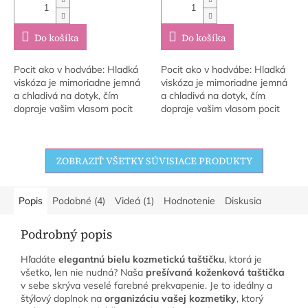
Do košíka
Do košíka
Pocit ako v hodvábe: Hladká
Pocit ako v hodvábe: Hladká
viskóza je mimoriadne jemná
viskóza je mimoriadne jemná
a chladivá na dotyk, čím
a chladivá na dotyk, čím
dopraje vašim vlasom pocit
dopraje vašim vlasom pocit
luxusu pri každom nasadení.
luxusu pri každom nasadení.
Šetrnosť k vlasovému vláknu:
Šetrnosť k vlasovému vláknu:
Vďaka...
Vďaka...
ZOBRAZIŤ VŠETKY SÚVISIACE PRODUKTY
Popis
Podobné (4)
Videá (1)
Hodnotenie
Diskusia
Podrobný popis
Hľadáte
elegantnú bielu kozmetickú taštičku
, ktorá je
všetko, len nie nudná? Naša
prešívaná koženková taštička
v sebe skrýva veselé farebné prekvapenie. Je to ideálny a
štýlový doplnok na
organizáciu vašej kozmetiky
, ktorý