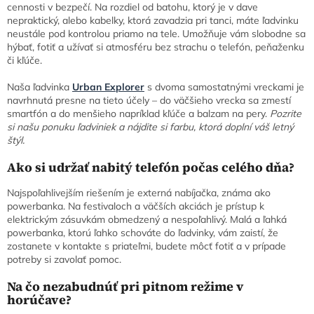
cennosti v bezpečí. Na rozdiel od batohu, ktorý je v dave
nepraktický, alebo kabelky, ktorá zavadzia pri tanci, máte ľadvinku
neustále pod kontrolou priamo na tele. Umožňuje vám slobodne sa
hýbať, fotiť a užívať si atmosféru bez strachu o telefón, peňaženku
či kľúče.
Naša ľadvinka
Urban Explorer
s dvoma samostatnými vreckami je
navrhnutá presne na tieto účely – do väčšieho vrecka sa zmestí
smartfón a do menšieho napríklad kľúče a balzam na pery.
Pozrite
si našu ponuku ľadviniek a nájdite si farbu, ktorá doplní váš letný
štýl.
Ako si udržať nabitý telefón počas celého dňa?
Najspoľahlivejším riešením je externá nabíjačka, známa ako
powerbanka. Na festivaloch a väčších akciách je prístup k
elektrickým zásuvkám obmedzený a nespoľahlivý. Malá a ľahká
powerbanka, ktorú ľahko schováte do ľadvinky, vám zaistí, že
zostanete v kontakte s priateľmi, budete môcť fotiť a v prípade
potreby si zavolať pomoc.
Na čo nezabudnúť pri pitnom režime v
horúčave?