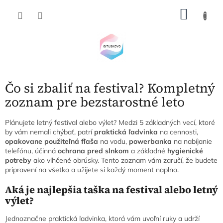
Prejsť
NÁKU
na
obsah
KOŠÍK
Čo si zbaliť na festival? Kompletný
zoznam pre bezstarostné leto
Plánujete letný festival alebo výlet? Medzi 5 základných vecí, ktoré
by vám nemali chýbať, patrí
praktická ľadvinka
na cennosti,
opakovane použiteľná fľaša
na vodu,
powerbanka
na nabíjanie
telefónu, účinná
ochrana pred slnkom
a základné
hygienické
potreby
ako vlhčené obrúsky. Tento zoznam vám zaručí, že budete
pripravení na všetko a užijete si každý moment naplno.
Aká je najlepšia taška na festival alebo letný
výlet?
Jednoznačne praktická ľadvinka, ktorá vám uvoľní ruky a udrží