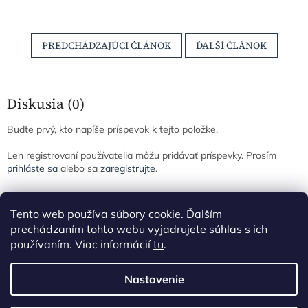
PREDCHÁDZAJÚCI ČLÁNOK
ĎALŠÍ ČLÁNOK
Diskusia (0)
Buďte prvý, kto napíše príspevok k tejto položke.
Len registrovaní používatelia môžu pridávať príspevky. Prosím
prihláste sa
alebo sa
zaregistrujte
.
Z
á
Tento web používa súbory cookie. Ďalším
p
prechádzaním tohto webu vyjadrujete súhlas s ich
ä
používaním. Viac informácií
tu
.
t
i
Nastavenie
Vytvoril Shoptet
e