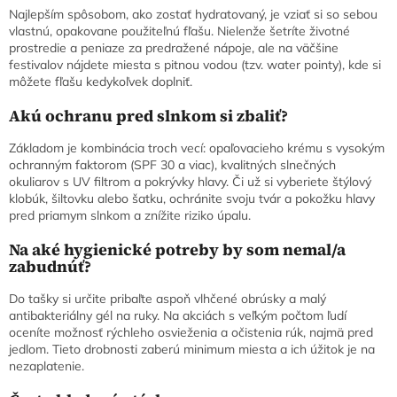
Najlepším spôsobom, ako zostať hydratovaný, je vziať si so sebou
vlastnú, opakovane použiteľnú fľašu. Nielenže šetríte životné
prostredie a peniaze za predražené nápoje, ale na väčšine
festivalov nájdete miesta s pitnou vodou (tzv. water pointy), kde si
môžete fľašu kedykoľvek doplniť.
Akú ochranu pred slnkom si zbaliť?
Základom je kombinácia troch vecí: opaľovacieho krému s vysokým
ochranným faktorom (SPF 30 a viac), kvalitných slnečných
okuliarov s UV filtrom a pokrývky hlavy. Či už si vyberiete štýlový
klobúk, šiltovku alebo šatku, ochránite svoju tvár a pokožku hlavy
pred priamym slnkom a znížite riziko úpalu.
Na aké hygienické potreby by som nemal/a
zabudnúť?
Do tašky si určite pribaľte aspoň vlhčené obrúsky a malý
antibakteriálny gél na ruky. Na akciách s veľkým počtom ľudí
oceníte možnosť rýchleho osvieženia a očistenia rúk, najmä pred
jedlom. Tieto drobnosti zaberú minimum miesta a ich úžitok je na
nezaplatenie.