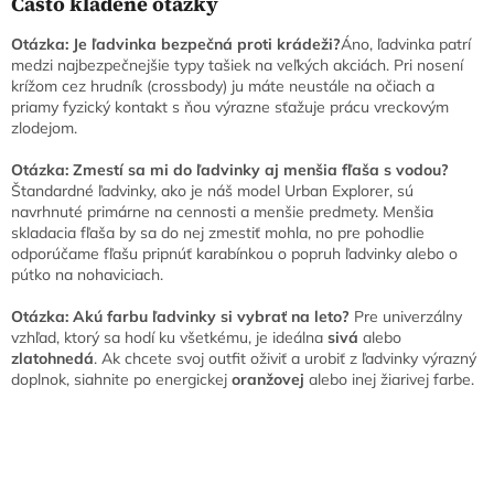
Často kladené otázky
Otázka: Je ľadvinka bezpečná proti krádeži?
Áno, ľadvinka patrí
medzi najbezpečnejšie typy tašiek na veľkých akciách. Pri nosení
krížom cez hrudník (crossbody) ju máte neustále na očiach a
priamy fyzický kontakt s ňou výrazne sťažuje prácu vreckovým
zlodejom.
Otázka: Zmestí sa mi do ľadvinky aj menšia fľaša s vodou?
Štandardné ľadvinky, ako je náš model Urban Explorer, sú
navrhnuté primárne na cennosti a menšie predmety. Menšia
skladacia fľaša by sa do nej zmestiť mohla, no pre pohodlie
odporúčame fľašu pripnúť karabínkou o popruh ľadvinky alebo o
pútko na nohaviciach.
Otázka: Akú farbu ľadvinky si vybrať na leto?
Pre univerzálny
vzhľad, ktorý sa hodí ku všetkému, je ideálna
sivá
alebo
zlatohnedá
. Ak chcete svoj outfit oživiť a urobiť z ľadvinky výrazný
doplnok, siahnite po energickej
oranžovej
alebo inej žiarivej farbe.