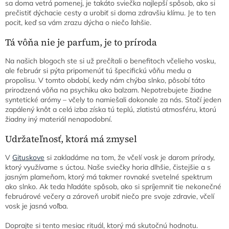
sa doma vetrá pomenej, je takáto sviečka najlepší spôsob, ako si
prečistiť dýchacie cesty a urobiť si doma zdravšiu klímu. Je to ten
pocit, keď sa vám zrazu dýcha o niečo ľahšie.
Tá vôňa nie je parfum, je to príroda
Na našich blogoch ste si už prečítali o benefitoch včelieho vosku,
ale február si pýta pripomenúť tú špecifickú vôňu medu a
propolisu. V tomto období, kedy nám chýba slnko, pôsobí táto
prirodzená vôňa na psychiku ako balzam. Nepotrebujete žiadne
syntetické arómy – včely to namiešali dokonale za nás. Stačí jeden
zapálený knôt a celá izba získa tú teplú, zlatistú atmosféru, ktorú
žiadny iný materiál nenapodobní.
Udržateľnosť, ktorá má zmysel
V
Gituskove
si zakladáme na tom, že včelí vosk je darom prírody,
ktorý využívame s úctou. Naše sviečky horia dlhšie, čistejšie a s
jasným plameňom, ktorý má takmer rovnaké svetelné spektrum
ako slnko. Ak teda hľadáte spôsob, ako si spríjemniť tie nekonečné
februárové večery a zároveň urobiť niečo pre svoje zdravie, včelí
vosk je jasná voľba.
Doprajte si tento mesiac rituál, ktorý má skutočnú hodnotu.