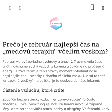
Prejsť
NÁKU
na
obsah
KOŠÍK
Prečo je február najlepší čas na
„medovú terapiu“ včelím voskom?
Február vie byť poriadne sychravý a únavný. Trávime veľa času
vnútri, dýchame suchý vzduch z kúrenia a čakáme na prvú jarnú
energiu. Práve teraz je ten správny moment vytiahnuť naše
najsilnejšie eso – sviečky z čistého včelieho vosku. Nie sú to totiž
len „pekné vecičky“ na poličku, je to doslova domáca lekáreň.
Čistenie vzduchu, ktoré cítite
Zatiaľ čo bežné sviečky vzduch len „prevoniavajú“ (a často
znečisťujú), včelí vosk funguje inak. Pri horení uvoľňuje záporné
ióny, ktoré na seba viažu prach, pachy a alergény. Vo februári, kedy