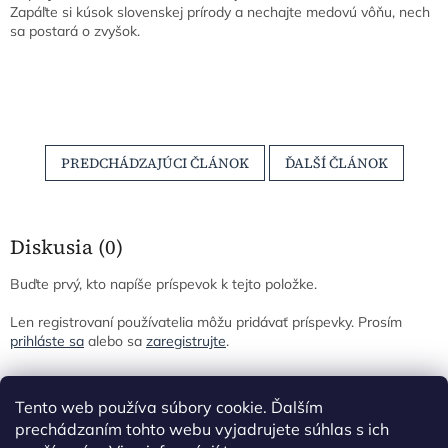
Zapáľte si kúsok slovenskej prírody a nechajte medovú vôňu, nech
sa postará o zvyšok.
PREDCHÁDZAJÚCI ČLÁNOK
ĎALŠÍ ČLÁNOK
Diskusia (0)
Buďte prvý, kto napíše príspevok k tejto položke.
Len registrovaní používatelia môžu pridávať príspevky. Prosím
prihláste sa
alebo sa
zaregistrujte
.
Z
á
Tento web používa súbory cookie. Ďalším
p
prechádzaním tohto webu vyjadrujete súhlas s ich
ä