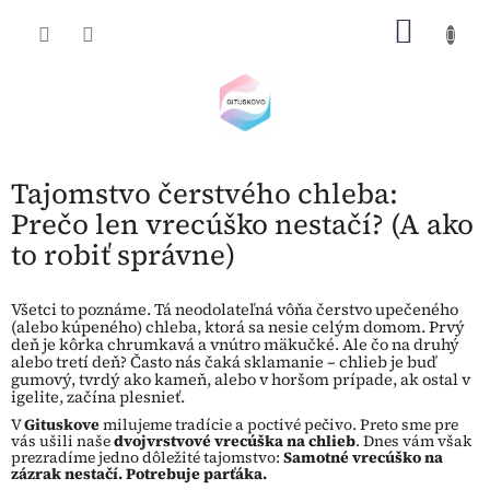
Prejsť
NÁKU
na
obsah
KOŠÍK
Tajomstvo čerstvého chleba:
Prečo len vrecúško nestačí? (A ako
to robiť správne)
Všetci to poznáme. Tá neodolateľná vôňa čerstvo upečeného
(alebo kúpeného) chleba, ktorá sa nesie celým domom. Prvý
deň je kôrka chrumkavá a vnútro mäkučké. Ale čo na druhý
alebo tretí deň? Často nás čaká sklamanie – chlieb je buď
gumový, tvrdý ako kameň, alebo v horšom prípade, ak ostal v
igelite, začína plesnieť.
V
Gituskove
milujeme tradície a poctivé pečivo. Preto sme pre
vás ušili naše
dvojvrstvové vrecúška na chlieb
. Dnes vám však
prezradíme jedno dôležité tajomstvo:
Samotné vrecúško na
zázrak nestačí. Potrebuje parťáka.