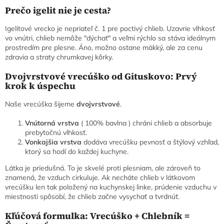
Prečo igelit nie je cesta?
Igelitové vrecko je nepriateľ č. 1 pre poctivý chlieb. Uzavrie vlhkosť
vo vnútri, chlieb nemôže "dýchať" a veľmi rýchlo sa stáva ideálnym
prostredím pre plesne. Áno, možno ostane mäkký, ale za cenu
zdravia a straty chrumkavej kôrky.
Dvojvrstvové vrecúško od Gituskovo: Prvý
krok k úspechu
Naše vrecúška šijeme
dvojvrstvové
.
Vnútorná vrstva
( 100% bavlna ) chráni chlieb a absorbuje
prebytočnú vlhkosť.
Vonkajšia vrstva
dodáva vrecúšku pevnosť a štýlový vzhľad,
ktorý sa hodí do každej kuchyne.
Látka je priedušná. To je skvelé proti plesniam, ale zároveň to
znamená, že vzduch cirkuluje. Ak necháte chlieb v látkovom
vrecúšku len tak položený na kuchynskej linke, prúdenie vzduchu v
miestnosti spôsobí, že chlieb začne vysychať a tvrdnúť.
Kľúčová formulka: Vrecúško + Chlebník =