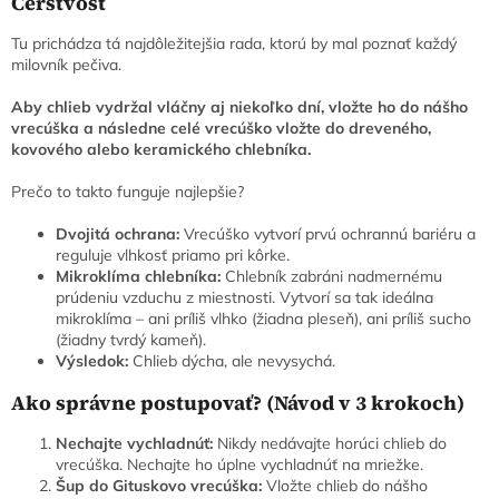
Čerstvosť
Tu prichádza tá najdôležitejšia rada, ktorú by mal poznať každý
milovník pečiva.
Aby chlieb vydržal vláčny aj niekoľko dní, vložte ho do nášho
vrecúška a následne celé vrecúško vložte do dreveného,
kovového alebo keramického chlebníka.
Prečo to takto funguje najlepšie?
Dvojitá ochrana:
Vrecúško vytvorí prvú ochrannú bariéru a
reguluje vlhkosť priamo pri kôrke.
Mikroklíma chlebníka:
Chlebník zabráni nadmernému
prúdeniu vzduchu z miestnosti. Vytvorí sa tak ideálna
mikroklíma – ani príliš vlhko (žiadna pleseň), ani príliš sucho
(žiadny tvrdý kameň).
Výsledok:
Chlieb dýcha, ale nevysychá.
Ako správne postupovať? (Návod v 3 krokoch)
Nechajte vychladnúť:
Nikdy nedávajte horúci chlieb do
vrecúška. Nechajte ho úplne vychladnúť na mriežke.
Šup do Gituskovo vrecúška:
Vložte chlieb do nášho