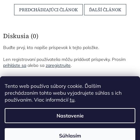
PREDCHÁDZAJÚCI ČLÁNOK
ĎALŠÍ ČLÁNOK
Diskusia (0)
Buďte prvý, kto napíše príspevok k tejto položke.
Len registrovaní používatelia môžu pridávať príspevky. Prosím
prihláste sa
alebo sa
zaregistrujte
.
Z
á
Tento web používa súbory cookie. Ďalším
p
prechádzaním tohto webu vyjadrujete súhlas s ich
ä
používaním. Viac informácií
tu
.
t
i
Nastavenie
Vytvoril Shoptet
e
Súhlasím
Copyright 2026
Gituskovo
. Všetky práva vyhradené.