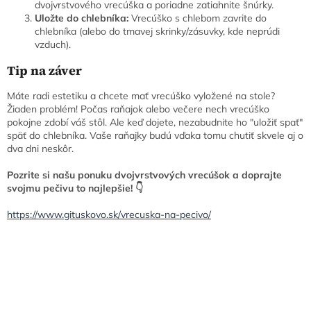
dvojvrstvového vrecúška a poriadne zatiahnite šnúrky.
Uložte do chlebníka:
Vrecúško s chlebom zavrite do
chlebníka (alebo do tmavej skrinky/zásuvky, kde neprúdi
vzduch).
Tip na záver
Máte radi estetiku a chcete mať vrecúško vyložené na stole?
Žiaden problém! Počas raňajok alebo večere nech vrecúško
pokojne zdobí váš stôl. Ale keď dojete, nezabudnite ho "uložiť spať"
späť do chlebníka. Vaše raňajky budú vďaka tomu chutiť skvele aj o
dva dni neskôr.
Pozrite si našu ponuku dvojvrstvových vrecúšok a doprajte
svojmu pečivu to najlepšie! 👇
https://www.gituskovo.sk/vrecuska-na-pecivo/