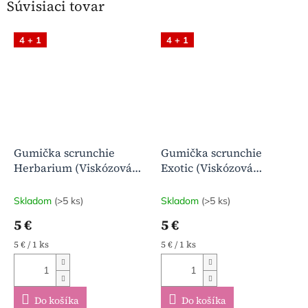
Súvisiaci tovar
4 + 1
4 + 1
Gumička scrunchie
Gumička scrunchie
Herbarium (Viskózová
Exotic (Viskózová
bavlna)
bavlna)
Skladom
(>5 ks)
Skladom
(>5 ks)
5 €
5 €
Jednotková
Jednotková
5 € / 1 ks
5 € / 1 ks
cena:
cena:
Do košíka
Do košíka