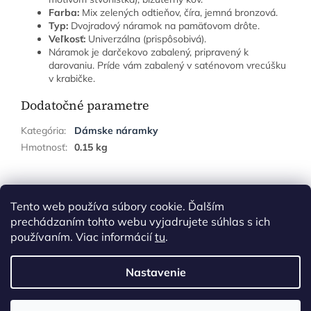
Farba:
Mix zelených odtieňov, číra, jemná bronzová.
Typ:
Dvojradový náramok na pamäťovom drôte.
Veľkosť:
Univerzálna (prispôsobivá).
Náramok je darčekovo zabalený, pripravený k
darovaniu. Príde vám zabalený v saténovom vrecúšku
v krabičke.
Dodatočné parametre
Kategória
:
Dámske náramky
Hmotnosť
:
0.15 kg
Z
á
Tento web používa súbory cookie. Ďalším
p
prechádzaním tohto webu vyjadrujete súhlas s ich
ä
používaním. Viac informácií
tu
.
t
i
Nastavenie
Vytvoril Shoptet
e