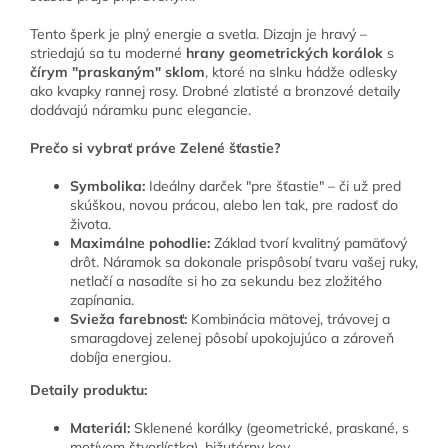
Tento šperk je plný energie a svetla. Dizajn je hravý –
striedajú sa tu moderné
hrany geometrických korálok
s
čírym "praskaným" sklom
, ktoré na slnku hádže odlesky
ako kvapky rannej rosy. Drobné zlatisté a bronzové detaily
dodávajú náramku punc elegancie.
Prečo si vybrať práve Zelené šťastie?
Symbolika:
Ideálny darček "pre šťastie" – či už pred
skúškou, novou prácou, alebo len tak, pre radosť do
života.
Maximálne pohodlie:
Základ tvorí kvalitný pamäťový
drôt. Náramok sa dokonale prispôsobí tvaru vašej ruky,
netlačí a nasadíte si ho za sekundu bez zložitého
zapínania.
Svieža farebnosť:
Kombinácia mätovej, trávovej a
smaragdovej zelenej pôsobí upokojujúco a zároveň
dobíja energiou.
Detaily produktu:
Materiál:
Sklenené korálky (geometrické, praskané, s
motívom štvorlístka), bižutérny kov.