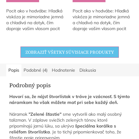
Pocit ako v hodvábe: Hladká
Pocit ako v hodvábe: Hladká
viskóza je mimoriadne jemná
viskóza je mimoriadne jemná
a chladivá na dotyk, čím
a chladivá na dotyk, čím
dopraje vašim vlasom pocit
dopraje vašim vlasom pocit
luxusu pri každom nasadení.
luxusu pri každom nasadení.
Šetrnosť k vlasovému vláknu:
Šetrnosť k vlasovému vláknu:
Vďaka...
Vďaka...
ZOBRAZIŤ VŠETKY SÚVISIACE PRODUKTY
Popis
Podobné (4)
Hodnotenie
Diskusia
Podrobný popis
Hovorí sa, že nájsť štvorlístok v tráve je vzácnosť. S týmto
náramkom ho však môžete mať pri sebe každý deň.
Náramok
"Zelené šťastie"
sme vytvorili ako malý osobný
talizman. V záplave sviežich zelených tónov, ktoré
pripomínajú jarnú lúku, sa ukrýva
špeciálna korálka s
reliéfom štvorlístka
. Je to tichý pripomienkovač toho, že
šťastie praje pripraveným.