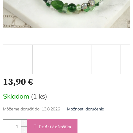
13,90 €
Jednotková
Skladom
(1 ks)
cena:
Môžeme doručiť do:
13.8.2026
Možnosti doručenia
Pridať do košíka