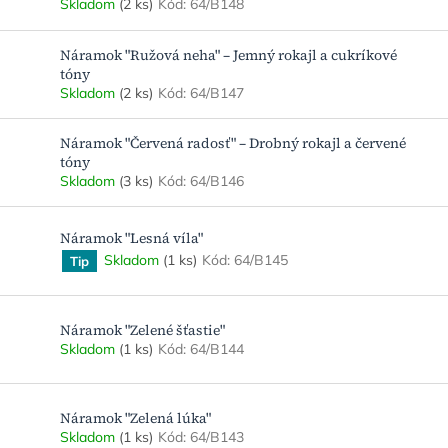
Skladom
(2 ks)
Kód:
64/B148
Náramok "Ružová neha" – Jemný rokajl a cukríkové
tóny
Skladom
(2 ks)
Kód:
64/B147
Náramok "Červená radosť" – Drobný rokajl a červené
tóny
Skladom
(3 ks)
Kód:
64/B146
Náramok "Lesná víla"
Skladom
(1 ks)
Kód:
64/B145
Tip
Náramok "Zelené šťastie"
Skladom
(1 ks)
Kód:
64/B144
Náramok "Zelená lúka"
Skladom
(1 ks)
Kód:
64/B143