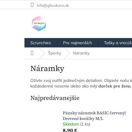
Prejsť
info@gituskovo.sk
na
obsah
Scrunchies
Pre najmenších
Tašky a vrecú
Domov
Šperky
Náramky
Náramky
Oživte svoj outfit jedinečným detailom. Objavte našu
každodenné nosenie alebo ako milý
darček pre ženu
.
Najpredávanejšie
Pánsky náramok BASIC červený|
Drevené korálky M/L
Skladom
(1 ks)
8,90 €