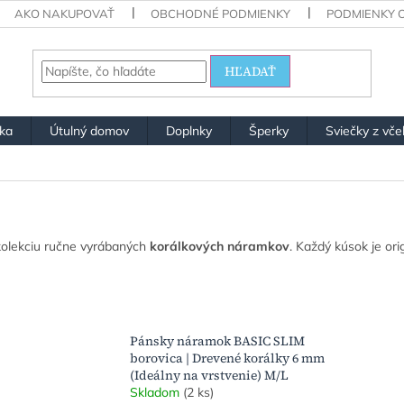
AKO NAKUPOVAŤ
OBCHODNÉ PODMIENKY
PODMIENKY 
HĽADAŤ
ška
Útulný domov
Doplnky
Šperky
Sviečky z vče
 kolekciu ručne vyrábaných
korálkových náramkov
. Každý kúsok je ori
Pánsky náramok BASIC SLIM
borovica | Drevené korálky 6 mm
(Ideálny na vrstvenie) M/L
Skladom
(2 ks)