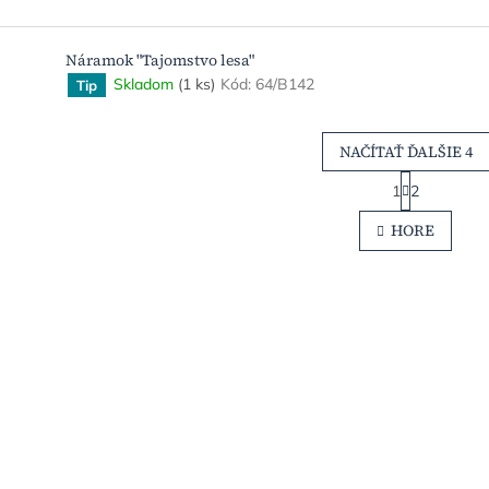
Náramok "Tajomstvo lesa"
Skladom
(1 ks)
Kód:
64/B142
Tip
NAČÍTAŤ ĎALŠIE 4
S
1
2
t
O
r
v
HORE
á
l
n
á
k
d
o
a
v
c
a
i
n
e
i
e
p
r
v
k
y