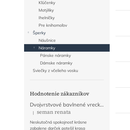
Kľúčenky
Motýliky
Ihelníčky
Pre knihomoľov
Šperky
Náušnice
Náramky
Pánske náramky
Dámske náramky
Sviečky z včelieho vosku
Hodnotenie zákazníkov
Dvojvrstvové bavlnené vrecko na chlieb s výšivkou - Fialové
seman renata
|
Hodnotenie produktu je 5 z 5 hviezdičiek.
Neskutočná spokojnosť krásne
zabalene darček potešil krasa