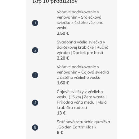
Top 10 produktov
Voňavé poďakovanie s
venovaním - Srdiečková
sviečka z čistého včelieho
vosku
2,50 €
Svadobná včelia sviečka v
darčekovej krabičke | Ručná
výroba | Darček pre hostí
2,20 €
Voňavé poďakovanie s
venovaním – Čajová sviečka
z čistého včelieho vosku
1,60 €
Čajové sviečky z včelieho
vosku (15 ks) | Zero waste |
Prírodná vôňa medu | Malá
krabička radosti
13 €
Saténová scrunchie gumička
„Golden Earth“ Klasik
6 €