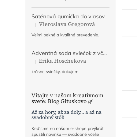
Saténová gumička do vlasov Tajomstvo jesene
Vieroslava Gregorová
|
Hodnotenie produktu je 5 z 5 hviezdičiek.
Veľmi pekné a kvalitné prevedenie.
Adventná sada sviečok z včelieho vosku | Mier, Viera, Láska, Nádej | Prírodný adventný veniec
Erika Hoschekova
|
Hodnotenie produktu je 5 z 5 hviezdičiek.
krásne sviečky, dakujem
Vítajte v našom kreatívnom
svete: Blog Gituskovo 🌿
Až za hory, až za doly... a až na
svadobný stôl!
Keď sme na našom e-shope prvýkrát
spustili novinku — svadobné včelie