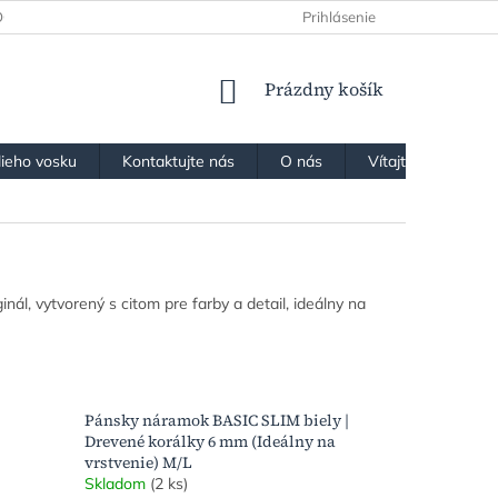
OCHRANY OSOBNÝCH ÚDAJOV
Prihlásenie
NÁKUPNÝ
Prázdny košík
KOŠÍK
lieho vosku
Kontaktujte nás
O nás
Vítajte v našom k
ginál, vytvorený s citom pre farby a detail, ideálny na
Pánsky náramok BASIC SLIM biely |
Drevené korálky 6 mm (Ideálny na
vrstvenie) M/L
Skladom
(2 ks)