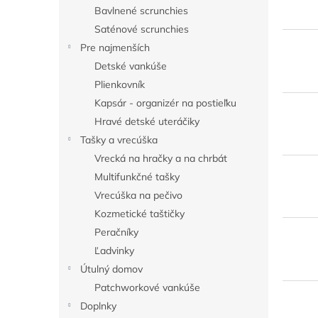
v
Bavlnené scrunchies
Saténové scrunchies
Pre najmenších
Detské vankúše
Plienkovník
Kapsár - organizér na postieľku
Hravé detské uteráčiky
Tašky a vrecúška
Vrecká na hračky a na chrbát
Multifunkčné tašky
Vrecúška na pečivo
Kozmetické taštičky
Peračníky
Ľadvinky
Útulný domov
Patchworkové vankúše
Doplnky