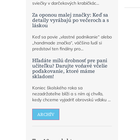
sviečky v darčekových krabičkác...
Za oponou malej značky: Keď sa
detaily vyrábajú po večeroch a s
láskou
Keď sa povie „vlastné podnikanie“ alebo
„handmade značka“, väčšina ľudí si
predstaví ten finálny pro...
Hľadáte milú drobnosť pre pani
učiteľku? Darujte voňavé včelie
poďakovanie, ktoré máme
skladom!
Koniec školského roka sa
nezadržateľne blíži a s ním aj chvíľa,
kedy chceme vyjadriť obrovskú vďaku ...
ARCHÍV