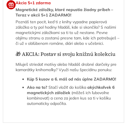
Akcia 5+1 zdarma
Magnetické záložky, ktoré nepustia žiadny príbeh –
Teraz v akcii 5+1 ZADARMO!
Poznáš ten pocit, keď ti z knihy vypadne papierová
záložka a ty pol hodiny hľadáš, kde si skončila? S našimi
magnetickými záložkami sa ti to už nestane. Pevne
objímu stranu a zostanú presne tam, kde ich potrebuješ –
či už v obľúbenom románe, diári alebo v učebnici.
🎁 AKCIA: Postav si svoju knižnú kolekciu
Miluješ striedať motívy alebo hľadáš drobné darčeky pre
kamarátky knihomoľky? Využi našu špeciálnu ponuku:
Kúp 5 kusov a 6. máš od nás úplne ZADARMO!
Ako na to?
Stačí vložiť do košíka
akýchkoľvek 6
magnetických záložiek
(môžeš ich ľubovoľne
kombinovať) a cena za jeden kus sa ti v košíku
automaticky odpočíta.