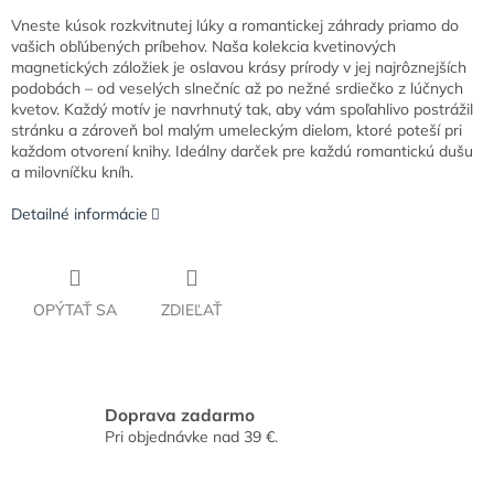
Vneste kúsok rozkvitnutej lúky a romantickej záhrady priamo do
vašich obľúbených príbehov. Naša kolekcia kvetinových
magnetických záložiek je oslavou krásy prírody v jej najrôznejších
podobách – od veselých slnečníc až po nežné srdiečko z lúčnych
kvetov. Každý motív je navrhnutý tak, aby vám spoľahlivo postrážil
stránku a zároveň bol malým umeleckým dielom, ktoré poteší pri
každom otvorení knihy. Ideálny darček pre každú romantickú dušu
a milovníčku kníh.
Detailné informácie
OPÝTAŤ SA
ZDIEĽAŤ
Doprava zadarmo
Pri objednávke nad 39 €.