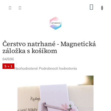
Prejsť
NÁKU
na
obsah
KOŠÍK
Čerstvo natrhané - Magnetická
záložka s košíkom
64/B86
5 + 1
Priemerné
Neohodnotené
Podrobnosti hodnotenia
hodnotenie
produktu
je
0,0
z
5
hviezdičiek.