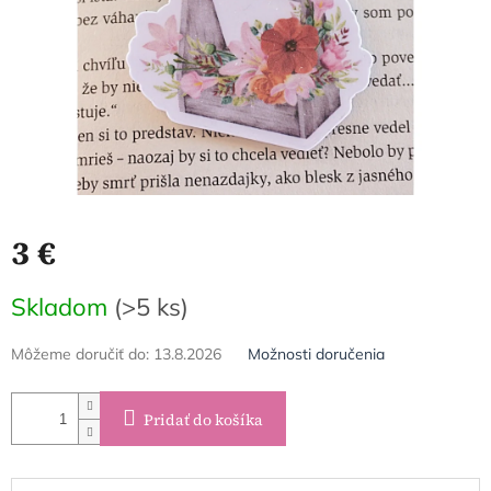
3 €
Jednotková
Skladom
(>5 ks)
cena:
Môžeme doručiť do:
13.8.2026
Možnosti doručenia
Pridať do košíka