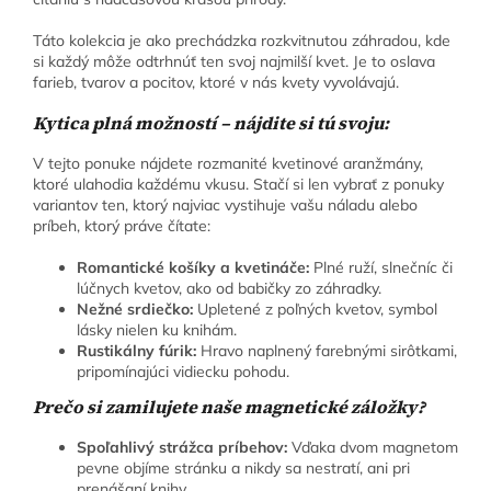
Táto kolekcia je ako prechádzka rozkvitnutou záhradou, kde
si každý môže odtrhnúť ten svoj najmilší kvet. Je to oslava
farieb, tvarov a pocitov, ktoré v nás kvety vyvolávajú.
Kytica plná možností – nájdite si tú svoju:
V tejto ponuke nájdete rozmanité kvetinové aranžmány,
ktoré ulahodia každému vkusu. Stačí si len vybrať z ponuky
variantov ten, ktorý najviac vystihuje vašu náladu alebo
príbeh, ktorý práve čítate:
Romantické košíky a kvetináče:
Plné ruží, slnečníc či
lúčnych kvetov, ako od babičky zo záhradky.
Nežné srdiečko:
Upletené z poľných kvetov, symbol
lásky nielen ku knihám.
Rustikálny fúrik:
Hravo naplnený farebnými sirôtkami,
pripomínajúci vidiecku pohodu.
Prečo si zamilujete naše magnetické záložky?
Spoľahlivý strážca príbehov:
Vďaka dvom magnetom
pevne objíme stránku a nikdy sa nestratí, ani pri
prenášaní knihy.