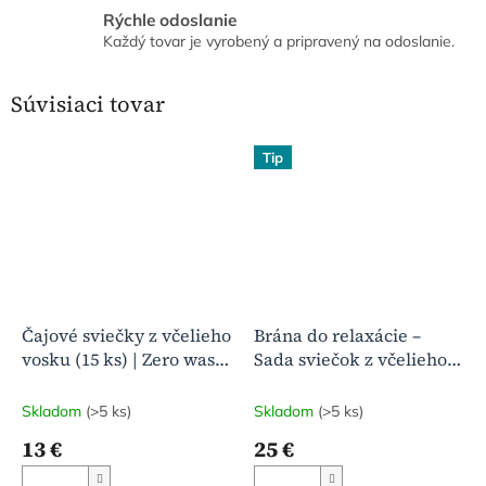
Rýchle odoslanie
Každý tovar je vyrobený a pripravený na odoslanie.
Súvisiaci tovar
Tip
Čajové sviečky z včelieho
Brána do relaxácie –
vosku (15 ks) | Zero waste
Sada sviečok z včelieho
| Prírodná vôňa medu |
vosku
Malá krabička radosti
Skladom
(>5 ks)
Skladom
(>5 ks)
13 €
25 €