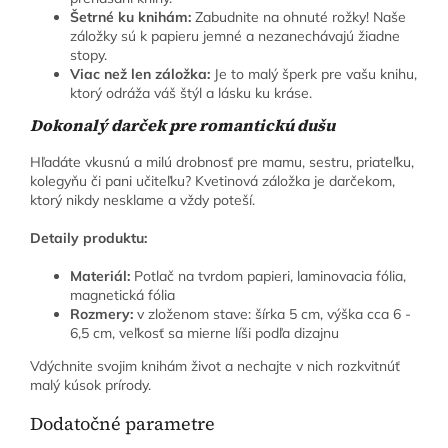
Šetrné ku knihám:
Zabudnite na ohnuté rožky! Naše
záložky sú k papieru jemné a nezanechávajú žiadne
stopy.
Viac než len záložka:
Je to malý šperk pre vašu knihu,
ktorý odráža váš štýl a lásku ku kráse.
Dokonalý darček pre romantickú dušu
Hľadáte vkusnú a milú drobnosť pre mamu, sestru, priateľku,
kolegyňu či pani učiteľku? Kvetinová záložka je darčekom,
ktorý nikdy nesklame a vždy poteší.
Detaily produktu:
Materiál:
Potlač na tvrdom papieri, laminovacia fólia,
magnetická fólia
Rozmery:
v zloženom stave: šírka 5 cm, výška cca 6 -
6,5 cm, veľkosť sa mierne líši podľa dizajnu
Vdýchnite svojim knihám život a nechajte v nich rozkvitnúť
malý kúsok prírody.
Dodatočné parametre