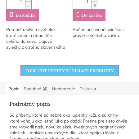
Do košíka
Do košíka
Pätnásť malých svetielok,
Ručne odlievaná sviečka z
ktoré zmenia atmosféru
pravého včelieho vosku.
celého domova. Čajové
sviečky z čistého slovenského
včelieho vosku – ručne
odlievané bez parafínu, bez
plastu, bez kompromisov....
ZOBRAZIŤ VŠETKY SÚVISIACE PRODUKTY
Popis
Podobné (4)
Hodnotenie
Diskusia
Podrobný popis
Sú príbehy, ktoré sú nežné ako lupienky ruží, a sú knihy,
ktoré voňajú ako letná lúka po daždi. Presne pre tieto chvíle
sme vytvorili našu novú kolekciu kvetinových magnetických
záložiek – malých umeleckých diel, ktoré spájajú lásku k
čítaniu s nadčasovou krásou prírody.