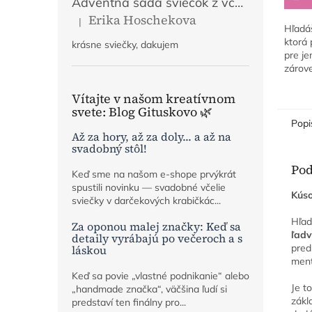
Adventná sada sviečok z včelieho vosku | Mier, Viera, Láska, Nádej | Prírodný adventný veniec
Erika Hoschekova
|
Hodnotenie produktu je 5 z 5 hviezdičiek.
Hľadáš
ktorá 
krásne sviečky, dakujem
pre je
zárov
pred 
chaoso
Vítajte v našom kreatívnom
nákup
svete: Blog Gituskovo 🌿
Popi
Až za hory, až za doly... a až na
svadobný stôl!
Pod
Keď sme na našom e-shope prvýkrát
spustili novinku — svadobné včelie
Kúso
sviečky v darčekových krabičkác...
Hľad
Za oponou malej značky: Keď sa
ľadv
detaily vyrábajú po večeroch a s
pred
láskou
ment
Keď sa povie „vlastné podnikanie“ alebo
Je t
„handmade značka“, väčšina ľudí si
zákl
predstaví ten finálny pro...