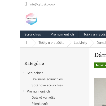
Prejsť
info@gituskovo.sk
na
obsah
Scrunchies
Pre najmenších
Tašky a vrecú
Domov
Tašky a vrecúška
Ľadvinky
Dámska
B
Dám
o
Preskočiť
č
Kategórie
kategórie
n
Novin
ý
Scrunchies
p
Bavlnené scrunchies
a
n
Saténové scrunchies
e
Pre najmenších
l
Detské vankúše
Plienkovník