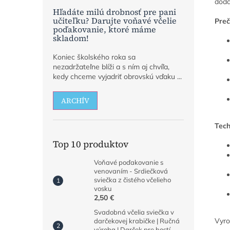
dodá
Hľadáte milú drobnosť pre pani
učiteľku? Darujte voňavé včelie
Preč
poďakovanie, ktoré máme
skladom!
Koniec školského roka sa
nezadržateľne blíži a s ním aj chvíľa,
kedy chceme vyjadriť obrovskú vďaku ...
ARCHÍV
Tech
Top 10 produktov
Voňavé poďakovanie s
venovaním - Srdiečková
sviečka z čistého včelieho
vosku
2,50 €
Svadobná včelia sviečka v
Vyro
darčekovej krabičke | Ručná
výroba | Darček pre hostí