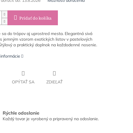
oručiť do:
13.8.2026
Možnosti doručenia
Pridať do košíka
 sa do trópov aj uprostred mesta. Elegantná sivá
 s jemným vzorom exotických listov v pastelových
Štýlový a praktický doplnok na každodenné nosenie.
 informácie
OPÝTAŤ SA
ZDIEĽAŤ
Rýchle odoslanie
Každý tovar je vyrobený a pripravený na odoslanie.