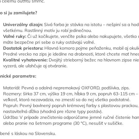
 celému outfitu šmrnc.
o si ju zamilujete?
Univerzálny dizajn:
Sivá farba je stávka na istotu – nešpiní sa a hod
všetkému. Rastlinný motív ju robí jedinečnou.
Voľné ruky:
Či už kočíkujete, venčíte psíka alebo nakupujete, všetko 
máte bezpečne pri sebe a ruky ostávajú voľné.
Dostatok priestoru:
Hlavná komora pojme peňaženku, mobil aj okuli
Predné vrecko na zips je ideálne na drobnosti, ktoré chcete mať hne
Kvalitné vyhotovenie:
Dvojitý strieborný bežec na hlavnom zipse ni
vyzerá, ale uľahčuje aj otváranie.
nické parametre:
Materiál: Pevná a odolná nepremokavý OXFORD, podšívka, zips.
Rozmery: šírka 37 cm, výška 19 cm, hĺbka 9 cm, popruh 63-115 cm –
veľkosť, ktorá nezavadzia, no zmestí sa do nej všetko podstatné.
Popruh: Pevný bavlnený popruh krémovej farby s plastovou prackou,
nastaviteľná dĺžka (vhodná pre rôzne typy postáv).
Údržba: V prípade znečistenia odporúčame jemné ručné čistenie han
alebo pranie na šetrnom programe (30 °C), nesušiť v sušičke.
bené s láskou na Slovensku.