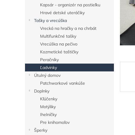
Kapsár - organizér na postieľku
Hravé detské uteráčiky
Tašky a vrecúška
Vrecká na hračky a na chrbát
Multifunkčné tašky
Vrecúška na pečivo
Kozmetické taštičky
Peračníky
Ľadvinky
Útulný domov
Patchworkové vankúše
Doplnky
Kľúčenky
Motýliky
Ihelníčky
Pre knihomoľov
Šperky