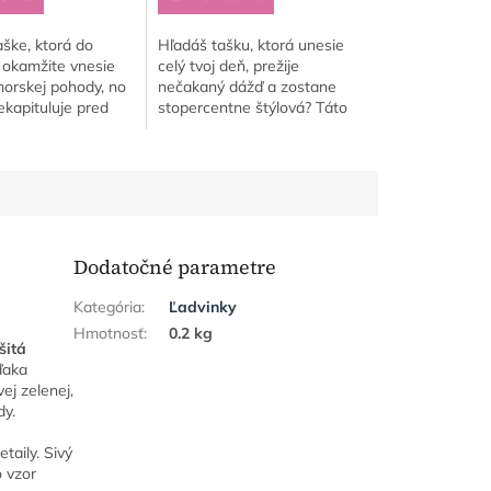
aške, ktorá do
Hľadáš tašku, ktorá unesie
í okamžite vnesie
celý tvoj deň, prežije
morskej pohody, no
nečakaný dážď a zostane
kapituluje pred
stopercentne štýlová? Táto
 búrkou, mokrými
veľká taška z dielne
či ťažkým nákupom?
Gituskovo spája
zívny...
nekompromisnú funkčnosť
prémiovej látky...
Dodatočné parametre
Kategória
:
Ľadvinky
Hmotnosť
:
0.2 kg
šitá
ďaka
ej zelenej,
dy.
taily. Sivý
o vzor