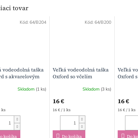
iaci tovar
Kód:
64/B204
Kód:
64/B200
á vodeodolná taška
Veľká vodeodolná taška
Veľká vo
rd s akvarelovým
Oxford so včelím
Oxford s
om a lila dnom
motívom
tyrkyso
Skladom
(1 ks)
Skladom
(3 ks)
16 €
16 €
tková
Jednotková
Jednotkov
1 ks
16 € / 1 ks
16 € / 1 ks
cena:
cena:
o košíka
Do košíka
Do ko