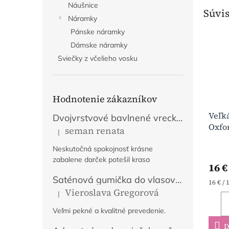
Náušnice
Súvis
Náramky
Pánske náramky
Dámske náramky
Sviečky z včelieho vosku
Hodnotenie zákazníkov
Veľk
Dvojvrstvové bavlnené vrecko na chlieb s výšivkou - Fialové
Oxfo
seman renata
|
Hodnotenie produktu je 5 z 5 hviezdičiek.
vzor
Neskutočná spokojnosť krásne
zabalene darček potešil krasa
16 €
Saténová gumička do vlasov Tajomstvo jesene
Jedno
16 € / 
Vieroslava Gregorová
cena:
|
Hodnotenie produktu je 5 z 5 hviezdičiek.
Veľmi pekné a kvalitné prevedenie.
D