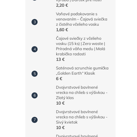
2,20 €
Voňavé poďakovanie s
venovaním – Čajová sviečka
z čistého včelieho vosku
1,60 €
Čajové sviečky z včelieho
vosku (15 ks) | Zero waste |
Prírodná vôňa medu | Malá
krabička radosti
13 €
Saténová scrunchie gumička
„Golden Earth“ Klasik
6 €
Dvojvrstvové bavlnené
vrecko na chlieb s výšivkou -
Zlatý klas
10 €
Dvojvrstvové bavlnené
vrecko na chlieb s výšivkou -
Sivý kvietok
10 €
Dvojvrstvové bavlnené