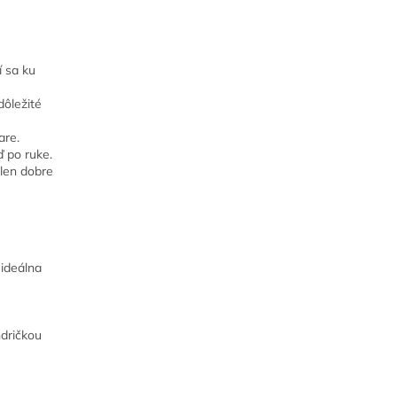
í sa ku
dôležité
are.
ď po ruke.
elen dobre
 ideálna
dričkou