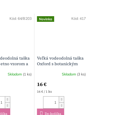
Kód:
64/B203
Kód:
417
Novinka
deodolná taška
Veľká vodeodolná taška
 etno vzorom a
Oxford s botanickým
vým dnom
vzorom (Originálny
Skladom
(1 ks)
Skladom
(3 ks)
handmade kúsok)
Priemerné
hodnotenie
16 €
produktu
je
á
Jednotková
16 € / 1 ks
5,0
cena:
z
5
hviezdičiek.
šíka
Do košíka