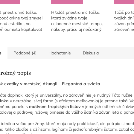
 priestrannú tašku,
Hľadáš priestrannú tašku,
Túžiš po t
podčiarkne tvoj zmysel
ktorá zvládne tvoje
tvojich dn
mnú estetiku, no
celodenné mestské tempo,
závan prí
eň odmieta kapitulovať
nákupy, prácu aj nečakaný
zároveň ne
nečakaným lejakom,
dážď, a pritom vyjadrí tvoj
nečakanou
m pri kočíku či ťažkým
blízky vzťah k prírode a
plavkami 
om? Tento...
poctivému remeslu? Táto...
Tento exklu
s
Podobné (4)
Hodnotenie
Diskusia
robný popis
k exotiky v mestskej džungli – Elegantná a svieža
áte doplnok, ktorý je univerzálny, no zároveň nie je nudný? Táto
ručne 
inka
v neutrálnej sivej farbe (s efektom melírovania) je presne taká. V
nému panelu s
motívom tropických listov
v jemných odtieňoch šalviov
olovej a púdrovej ružovej prinesie do vášho šatníka závan leta a poho
o ideálna voľba pre ženy, ktoré majú rady praktickosť, ale potrpia si na de
ad ľahko zladíte s džínsami, legínami či jednofarebnými šatami, zatiaľ č