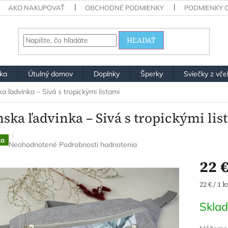
AKO NAKUPOVAŤ
OBCHODNÉ PODMIENKY
PODMIENKY 
HĽADAŤ
ška
Útulný domov
Doplnky
Šperky
Sviečky z vče
 ľadvinka – Sivá s tropickými listami
ska ľadvinka – Sivá s tropickými lis
ka
Priemerné
Neohodnotené
Podrobnosti hodnotenia
hodnotenie
22 
produktu
je
0,0
Jednotk
22 € / 1 k
z
cena:
5
Skla
hviezdičiek.