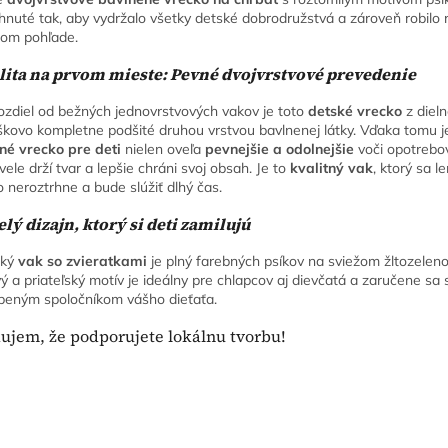
hnuté tak, aby vydržalo všetky detské dobrodružstvá a zároveň robilo r
om pohľade.
lita na prvom mieste: Pevné dvojvrstvové prevedenie
ozdiel od bežných jednovrstvových vakov je toto
detské vrecko
z diel
škovo kompletne podšité druhou vrstvou bavlnenej látky. Vďaka tomu j
né vrecko pre deti
nielen oveľa
pevnejšie a odolnejšie
voči opotrebov
kvele drží tvar a lepšie chráni svoj obsah. Je to
kvalitný vak
, ktorý sa l
o neroztrhne a bude slúžiť dlhý čas.
elý dizajn, ktorý si deti zamilujú
ský
vak so zvieratkami
je plný farebných psíkov na sviežom žltozelen
ý a priateľský motív je ideálny pre chlapcov aj dievčatá a zaručene sa
beným spoločníkom vášho dieťaťa.
ujem, že podporujete lokálnu tvorbu!