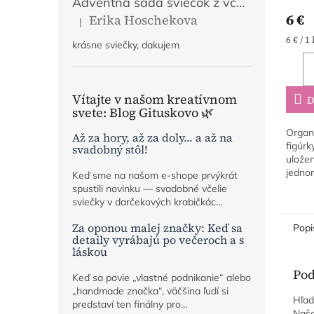
Adventná sada sviečok z včelieho vosku | Mier, Viera, Láska, Nádej | Prírodný adventný veniec
6 €
Erika Hoschekova
|
Hodnotenie produktu je 5 z 5 hviezdičiek.
Jedno
6 € / 1
krásne sviečky, dakujem
cena:
Vítajte v našom kreatívnom
D
svete: Blog Gituskovo 🌿
Organi
Až za hory, až za doly... a až na
figúrk
svadobný stôl!
uložen
jednor
Keď sme na našom e-shope prvýkrát
magic
spustili novinku — svadobné včelie
na pr
sviečky v darčekových krabičkác...
Bezpe
Za oponou malej značky: Keď sa
Popi
detaily vyrábajú po večeroch a s
láskou
Pod
Keď sa povie „vlastné podnikanie“ alebo
„handmade značka“, väčšina ľudí si
Hľad
predstaví ten finálny pro...
Naš