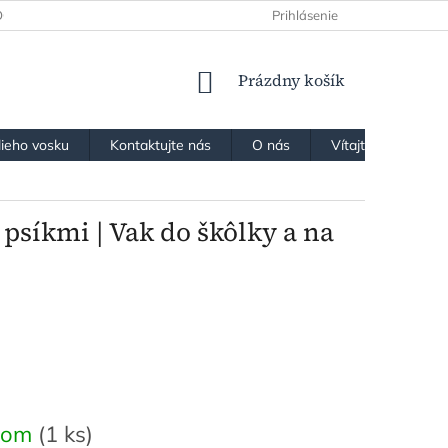
OCHRANY OSOBNÝCH ÚDAJOV
Prihlásenie
NÁKUPNÝ
Prázdny košík
KOŠÍK
lieho vosku
Kontaktujte nás
O nás
Vítajte v našom k
psíkmi | Vak do škôlky a na
ová
dom
(1 ks)