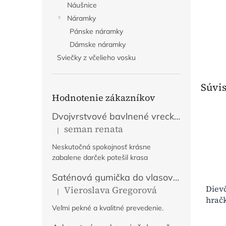
Náušnice
Náramky
Pánske náramky
Dámske náramky
Sviečky z včelieho vosku
Súvis
Hodnotenie zákazníkov
Dvojvrstvové bavlnené vrecko na chlieb s výšivkou - Fialové
seman renata
|
Hodnotenie produktu je 5 z 5 hviezdičiek.
Neskutočná spokojnosť krásne
zabalene darček potešil krasa
Saténová gumička do vlasov Tajomstvo jesene
Diev
Vieroslava Gregorová
|
Hodnotenie produktu je 5 z 5 hviezdičiek.
hračk
Veľmi pekné a kvalitné prevedenie.
Záve