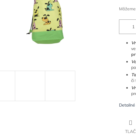
Môžeme d
Vr
ve
pr
Va
po
Ta
či
Vr
pr
Detailné
TLAČ