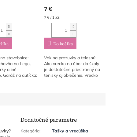
7 €
á
Jednotková
7 € / 1 ks
cena:
šíka
Do košíka
na stavebnice:
Vak na prezuvky a telesnú:
chovňa na Lego,
Ako vrecko na úbor do školy
rky a iné
je dostatočne priestranný na
. Garáž na autíčka:
tenisky aj oblečenie. Vrecko
gličáky" a modely
na krúžky a tréningy: Ideálny
bezpečne
vak na tréning, do ktorého
né na jednom
sa...
Dodatočné parametre
uvky
?
Kategória
:
Tašky a vrecúška
ov je