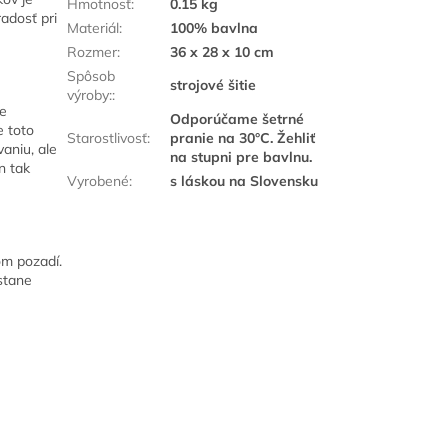
Hmotnosť
:
0.15 kg
adosť pri
Materiál
:
100% bavlna
Rozmer
:
36 x 28 x 10 cm
Spôsob
strojové šitie
výroby:
:
ne
Odporúčame šetrné
e toto
Starostlivosť
:
pranie na 30°C. Žehliť
aniu, ale
na stupni pre bavlnu.
en tak
Vyrobené
:
s láskou na Slovensku
om pozadí.
 stane