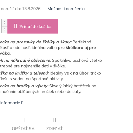
oručiť do:
13.8.2026
Možnosti doručenia
Pridať do košíka
ecko na prezuvky do škôlky a školy
:
Perfektná
ľkosť a odolnosť, ideálna voľba
pre škôlkara
aj
pre
váka
.
k na náhradné oblečenie
:
Spoľahlivo uschová všetko
trebné pre najmenšie deti v škôlke.
ška na krúžky a telesnú
:
Ideálny
vak na úbor
, tričko
 fľašu s vodou na športové aktivity.
ecko na hračky a výlety
:
Skvelý ľahký batôžtek na
enášanie obľúbených hračiek alebo desiaty.
 informácie
OPÝTAŤ SA
ZDIEĽAŤ