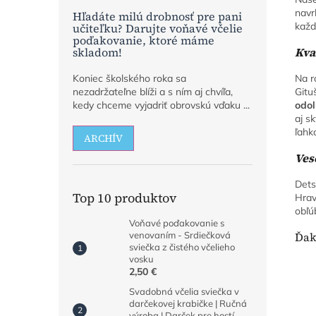
navr
Hľadáte milú drobnosť pre pani
každ
učiteľku? Darujte voňavé včelie
poďakovanie, ktoré máme
skladom!
Kva
Koniec školského roka sa
Na r
nezadržateľne blíži a s ním aj chvíľa,
Gitu
kedy chceme vyjadriť obrovskú vďaku ...
odol
aj s
ľahk
ARCHÍV
Ves
Det
Top 10 produktov
Hrav
obľú
Voňavé poďakovanie s
venovaním - Srdiečková
Ďak
sviečka z čistého včelieho
vosku
2,50 €
Svadobná včelia sviečka v
darčekovej krabičke | Ručná
výroba | Darček pre hostí