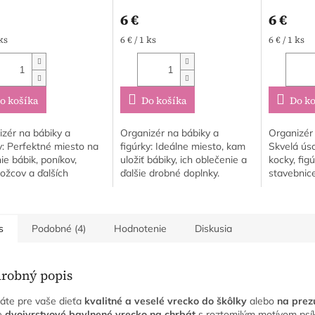
6 €
6 €
tková
Jednotková
Jednotkov
 ks
6 € / 1 ks
6 € / 1 ks
cena:
cena:
o košíka
Do košíka
Do ko
zér na bábiky a
Organizér na bábiky a
Organizér 
y: Perfektné miesto na
figúrky: Ideálne miesto, kam
Skvelá ús
ie bábik, poníkov,
uložiť bábiky, ich oblečenie a
kocky, figú
ožcov a ďalších
ďalšie drobné doplnky.
stavebnice
kých bytostí. Úschovňa
Úschovňa na stavebnice:
Všetky "an
inceznovské doplnky:
Skvelý spôsob, ako uskladniť
áut budú 
čne uschová...
Lego Duplo,...
zaparkova
mieste....
s
Podobné (4)
Hodnotenie
Diskusia
robný popis
áte pre vaše dieťa
kvalitné a veselé vrecko do škôlky
alebo
na prez
e
dvojvrstvové bavlnené vrecko na chrbát
s roztomilým motívom psík