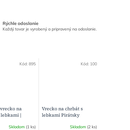
Rýchle odoslanie
Každý tovar je vyrobený a pripravený na odoslanie.
Kód:
895
Kód:
100
vrecko na
Vrecko na chrbát s
 lebkami |
lebkami Pirátsky
nský organizér
poklad| Bavlnený vak na
Skladom
(1 ks)
Skladom
(2 ks)
prezuvky a telesnú