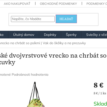
AKO NAKUPOVAŤ
OBCHODNÉ PODMIENKY
PODMIENKY 
HĽADAŤ
ška
Útulný domov
Doplnky
Šperky
Sviečky z vče
vrecko na chrbát so psíkmi | Vak do škôlky a na prezuvky
ké dvojvrstvové vrecko na chrbát so 
zuvky
rné
notené
Podrobnosti hodnotenia
enie
8 €
u
Jednotk
8 € / 1 ks
cena:
Skla
iek.