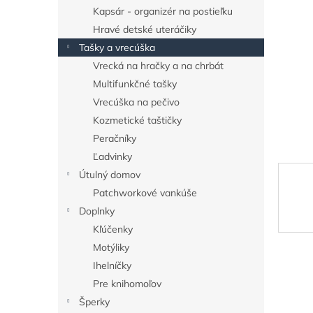
Kapsár - organizér na postieľku
Hravé detské uteráčiky
Tašky a vrecúška
Vrecká na hračky a na chrbát
Multifunkčné tašky
Vrecúška na pečivo
Kozmetické taštičky
Peračníky
Ľadvinky
Útulný domov
Patchworkové vankúše
Doplnky
Kľúčenky
Motýliky
Ihelníčky
Pre knihomoľov
Šperky