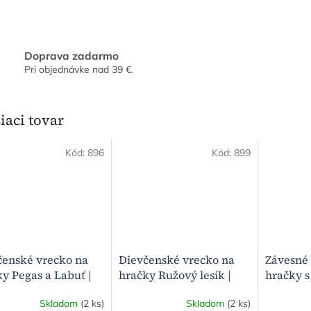
Doprava zadarmo
Pri objednávke nad 39 €.
iaci tovar
Kód:
896
Kód:
899
čenské vrecko na
Dievčenské vrecko na
Závesné 
y Pegas a Labuť |
hračky Ružový lesík |
hračky s
sný organizér
Závesný organizér
Chlapče
Skladom
(2 ks)
Skladom
(2 ks)