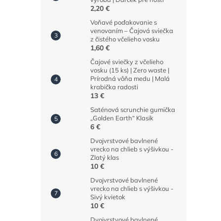
2,20 €
Voňavé poďakovanie s
venovaním – Čajová sviečka
z čistého včelieho vosku
1,60 €
Čajové sviečky z včelieho
vosku (15 ks) | Zero waste |
Prírodná vôňa medu | Malá
krabička radosti
13 €
Saténová scrunchie gumička
„Golden Earth“ Klasik
6 €
Dvojvrstvové bavlnené
vrecko na chlieb s výšivkou -
Zlatý klas
10 €
Dvojvrstvové bavlnené
vrecko na chlieb s výšivkou -
Sivý kvietok
10 €
Dvojvrstvové bavlnené