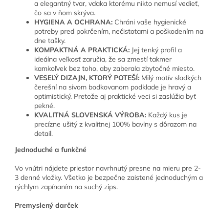
a elegantný tvar, vďaka ktorému nikto nemusí vedieť,
čo sa v ňom skrýva.
HYGIENA A OCHRANA:
Chráni vaše hygienické
potreby pred pokrčením, nečistotami a poškodením na
dne tašky.
KOMPAKTNÁ A PRAKTICKÁ:
Jej tenký profil a
ideálna veľkosť zaručia, že sa zmestí takmer
kamkoľvek bez toho, aby zaberala zbytočné miesto.
VESELÝ DIZAJN, KTORÝ POTEŠÍ:
Milý motív sladkých
čerešní na sivom bodkovanom podklade je hravý a
optimistický. Pretože aj praktické veci si zaslúžia byť
pekné.
KVALITNÁ SLOVENSKÁ VÝROBA:
Každý kus je
precízne ušitý z kvalitnej 100% bavlny s dôrazom na
detail.
Jednoduché a funkčné
Vo vnútri nájdete priestor navrhnutý presne na mieru pre 2-
3 denné vložky. Všetko je bezpečne zaistené jednoduchým a
rýchlym zapínaním na suchý zips.
Premyslený darček