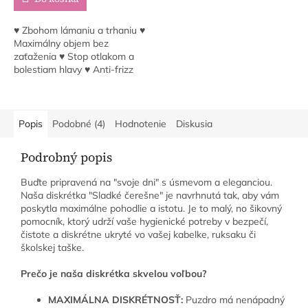
♥ Zbohom lámaniu a trhaniu ♥
Maximálny objem bez
zaťaženia ♥ Stop otlakom a
bolestiam hlavy ♥ Anti-frizz
efekt ♥ Handmade kvalita zo
Slovenska
Popis
Podobné (4)
Hodnotenie
Diskusia
Podrobný popis
Buďte pripravená na "svoje dni" s úsmevom a eleganciou.
Naša diskrétka "Sladké čerešne" je navrhnutá tak, aby vám
poskytla maximálne pohodlie a istotu. Je to malý, no šikovný
pomocník, ktorý udrží vaše hygienické potreby v bezpečí,
čistote a diskrétne ukryté vo vašej kabelke, ruksaku či
školskej taške.
Prečo je naša diskrétka skvelou voľbou?
MAXIMÁLNA DISKRÉTNOSŤ:
Puzdro má nenápadný