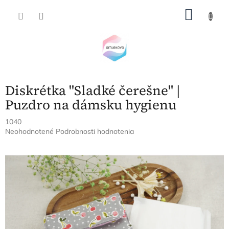
Prejsť
NÁKU
na
obsah
KOŠÍK
Diskrétka "Sladké čerešne" |
Puzdro na dámsku hygienu
1040
Priemerné
Neohodnotené
Podrobnosti hodnotenia
hodnotenie
produktu
je
0,0
z
5
hviezdičiek.