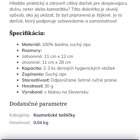
Hľadáte praktický a zároveň citlivý darček pre dospievajúcu
dcéru, neter alebo kamarátku? Táto diskrétka je skvelý
spôsob, ako jej ukázať, že byť pripravená je štýlové. Je to
darček, ktorý podporuje sebavedomie a samostatnosť.
Špecifikácia:
Materiál:
100% bavlna, suchý zips
Rozmery:
zatvorené: 11 cm x 12 cm
otvorené: 11 cm x 28 cm
Kapacita:
2-3 ks denných hygienických vložiek
Zapínanie:
Suchý zips
Starostlivosť:
Odporúčame šetrné ručné pranie.
Hmotnosť:
30 g
Vyrobené:
s láskou na Slovensku
Dodatočné parametre
Kategória
:
Kozmetické taštičky
Hmotnosť
:
0.04 kg