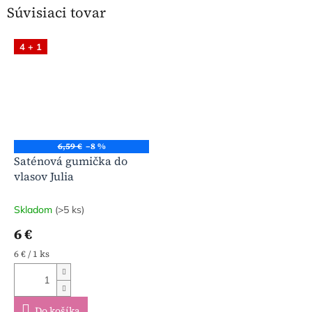
Súvisiaci tovar
4 + 1
6,59 €
–8 %
Saténová gumička do
vlasov Julia
Skladom
(>5 ks)
6 €
Jednotková
6 € / 1 ks
cena:
Do košíka