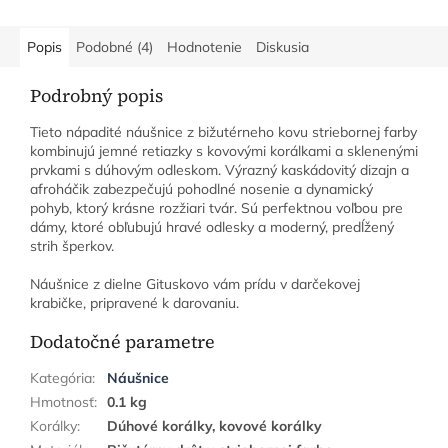
Popis
Podobné (4)
Hodnotenie
Diskusia
Podrobný popis
Tieto nápadité náušnice z bižutérneho kovu striebornej farby
kombinujú jemné retiazky s kovovými korálkami a sklenenými
prvkami s dúhovým odleskom. Výrazný kaskádovitý dizajn a
afroháčik zabezpečujú pohodlné nosenie a dynamický
pohyb, ktorý krásne rozžiari tvár. Sú perfektnou voľbou pre
dámy, ktoré obľubujú hravé odlesky a moderný, predĺžený
strih šperkov.
Náušnice z dielne Gituskovo vám prídu v darčekovej
krabičke, pripravené k darovaniu.
Dodatočné parametre
Kategória
:
Náušnice
Hmotnosť
:
0.1 kg
Korálky
:
Dúhové korálky, kovové korálky