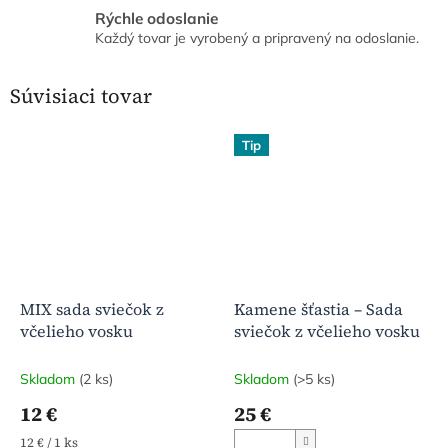
Rýchle odoslanie
Každý tovar je vyrobený a pripravený na odoslanie.
Súvisiaci tovar
Tip
MIX sada sviečok z
Kamene šťastia – Sada
včelieho vosku
sviečok z včelieho vosku
Skladom
(2 ks)
Skladom
(>5 ks)
12 €
25 €
Jednotková
12 € / 1 ks