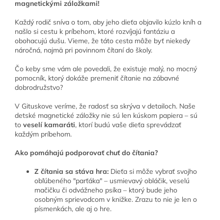
magnetickými záložkami!
Každý rodič sníva o tom, aby jeho dieťa objavilo kúzlo kníh a
našlo si cestu k príbehom, ktoré rozvíjajú fantáziu a
obohacujú dušu. Vieme, že táto cesta môže byť niekedy
náročná, najmä pri povinnom čítaní do školy.
Čo keby sme vám ale povedali, že existuje malý, no mocný
pomocník, ktorý dokáže premeniť čítanie na zábavné
dobrodružstvo?
V Gituskove veríme, že radosť sa skrýva v detailoch. Naše
detské magnetické záložky nie sú len kúskom papiera – sú
to
veselí kamaráti
, ktorí budú vaše dieťa sprevádzať
každým príbehom.
Ako pomáhajú podporovať chuť do čítania?
Z čítania sa stáva hra:
Dieťa si môže vybrať svojho
obľúbeného "parťáka" – usmievavý obláčik, veselú
mačičku či odvážneho psíka – ktorý bude jeho
osobným sprievodcom v knižke. Zrazu to nie je len o
písmenkách, ale aj o hre.