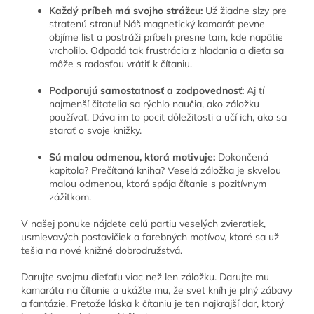
Každý príbeh má svojho strážcu:
Už žiadne slzy pre
stratenú stranu! Náš magnetický kamarát pevne
objíme list a postráži príbeh presne tam, kde napätie
vrcholilo. Odpadá tak frustrácia z hľadania a dieťa sa
môže s radosťou vrátiť k čítaniu.
Podporujú samostatnosť a zodpovednosť:
Aj tí
najmenší čitatelia sa rýchlo naučia, ako záložku
používať. Dáva im to pocit dôležitosti a učí ich, ako sa
starať o svoje knižky.
Sú malou odmenou, ktorá motivuje:
Dokončená
kapitola? Prečítaná kniha? Veselá záložka je skvelou
malou odmenou, ktorá spája čítanie s pozitívnym
zážitkom.
V našej ponuke nájdete celú partiu veselých zvieratiek,
usmievavých postavičiek a farebných motívov, ktoré sa už
tešia na nové knižné dobrodružstvá.
Darujte svojmu dieťaťu viac než len záložku. Darujte mu
kamaráta na čítanie a ukážte mu, že svet kníh je plný zábavy
a fantázie. Pretože láska k čítaniu je ten najkrajší dar, ktorý