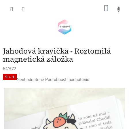
Prejsť
NÁKU
na
obsah
KOŠÍK
Jahodová kravička - Roztomilá
magnetická záložka
64/B72
5 + 1
Priemerné
Neohodnotené
Podrobnosti hodnotenia
hodnotenie
produktu
je
0,0
z
5
hviezdičiek.