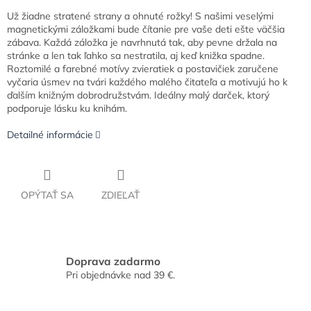
Už žiadne stratené strany a ohnuté rožky! S našimi veselými
magnetickými záložkami bude čítanie pre vaše deti ešte väčšia
zábava. Každá záložka je navrhnutá tak, aby pevne držala na
stránke a len tak ľahko sa nestratila, aj keď knižka spadne.
Roztomilé a farebné motívy zvieratiek a postavičiek zaručene
vyčaria úsmev na tvári každého malého čitateľa a motivujú ho k
ďalším knižným dobrodružstvám. Ideálny malý darček, ktorý
podporuje lásku ku knihám.
Detailné informácie
OPÝTAŤ SA
ZDIEĽAŤ
Doprava zadarmo
Pri objednávke nad 39 €.