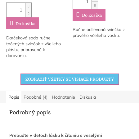
cena:
Do košíka
Do košíka
Ručne odlievaná sviečka z
pravého včelieho vosku.
Darčeková sada ručne
točených sviečok z všelieho
plástu, pripravené k
darovaniu.
ZOBRAZIŤ VŠETKY SÚVISIACE PRODUKTY
Popis
Podobné (4)
Hodnotenie
Diskusia
Podrobný popis
Prebuďte v deťoch lásku k čítaniu s veselými