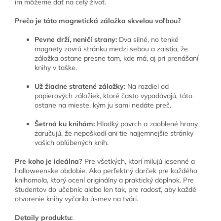
im môžeme dať na celý život.
Prečo je táto magnetická záložka skvelou voľbou?
Pevne drží, neničí strany:
Dva silné, no tenké
magnety zovrú stránku medzi sebou a zaistia, že
záložka ostane presne tam, kde má, aj pri prenášaní
knihy v taške.
Už žiadne stratené záložky:
Na rozdiel od
papierových záložiek, ktoré často vypadávajú, táto
ostane na mieste, kým ju sami nedáte preč.
Šetrná ku knihám:
Hladký povrch a zaoblené hrany
zaručujú, že nepoškodí ani tie najjemnejšie stránky
vašich obľúbených kníh.
Pre koho je ideálna?
Pre všetkých, ktorí milujú jesenné a
halloweenske obdobie. Ako perfektný darček pre každého
knihomoľa, ktorý ocení originálny a praktický doplnok. Pre
študentov do učebníc alebo len tak, pre radosť, aby každé
otvorenie knihy vyčarilo úsmev na tvári.
Detaily produktu: