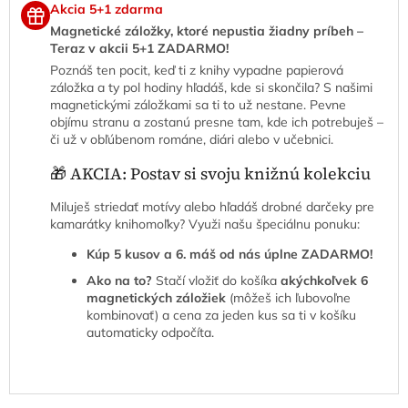
Akcia 5+1 zdarma
Magnetické záložky, ktoré nepustia žiadny príbeh –
Teraz v akcii 5+1 ZADARMO!
Poznáš ten pocit, keď ti z knihy vypadne papierová
záložka a ty pol hodiny hľadáš, kde si skončila? S našimi
magnetickými záložkami sa ti to už nestane. Pevne
objímu stranu a zostanú presne tam, kde ich potrebuješ –
či už v obľúbenom románe, diári alebo v učebnici.
🎁 AKCIA: Postav si svoju knižnú kolekciu
Miluješ striedať motívy alebo hľadáš drobné darčeky pre
kamarátky knihomoľky? Využi našu špeciálnu ponuku:
Kúp 5 kusov a 6. máš od nás úplne ZADARMO!
Ako na to?
Stačí vložiť do košíka
akýchkoľvek 6
magnetických záložiek
(môžeš ich ľubovoľne
kombinovať) a cena za jeden kus sa ti v košíku
automaticky odpočíta.