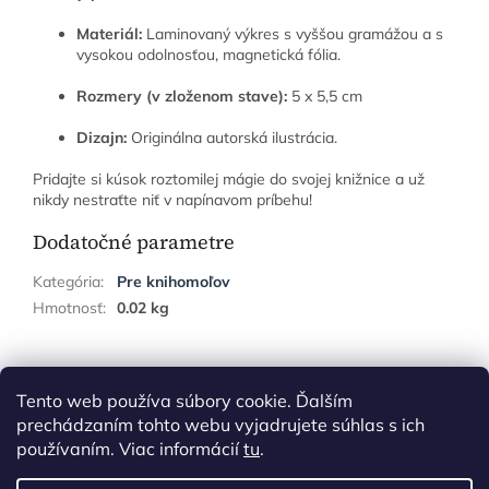
Materiál:
Laminovaný výkres s vyššou gramážou a s
vysokou odolnosťou, magnetická fólia.
Rozmery (v zloženom stave):
5 x 5,5 cm
Dizajn:
Originálna autorská ilustrácia.
Pridajte si kúsok roztomilej mágie do svojej knižnice a už
nikdy nestraťte niť v napínavom príbehu!
Dodatočné parametre
Kategória
:
Pre knihomoľov
Hmotnosť
:
0.02 kg
Z
á
Tento web používa súbory cookie. Ďalším
p
prechádzaním tohto webu vyjadrujete súhlas s ich
ä
používaním. Viac informácií
tu
.
t