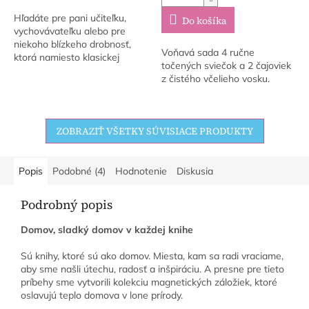
Hľadáte pre pani učiteľku,
Do košíka
vychovávateľku alebo pre
niekoho blízkeho drobnosť,
Voňavá sada 4 ručne
ktorá namiesto klasickej
točených sviečok a 2 čajoviek
čokolády prinesie skutočnú
z čistého včelieho vosku.
radosť a nádhernú vôňu?
Darujte kúsok prírody....
ZOBRAZIŤ VŠETKY SÚVISIACE PRODUKTY
Popis
Podobné (4)
Hodnotenie
Diskusia
Podrobný popis
Domov, sladký domov v každej knihe
Sú knihy, ktoré sú ako domov. Miesta, kam sa radi vraciame,
aby sme našli útechu, radosť a inšpiráciu. A presne pre tieto
príbehy sme vytvorili kolekciu magnetických záložiek, ktoré
oslavujú teplo domova v lone prírody.