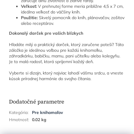
zaručuje dlhú životnosť a žiarivé farby.
Veľkosť:
V prehnutej forme meria približne 4,5 x 7 cm,
ideálna veľkosť do väčšiny kníh.
Použitie:
Skvelý pomocník do kníh, plánovačov, zošitov
alebo receptárov.
Dokonalý darček pre vašich blízkych
Hľadáte milý a praktický darček, ktorý zaručene poteší? Táto
záložka je ideálnou voľbou pre každú knihomoľku,
záhradkárku, babičku, mamu, pani učiteľku alebo kolegyňu.
Je to malá radosť, ktorá spríjemní každý deň.
Vyberte si dizajn, ktorý najviac lahodí vášmu srdcu, a vneste
kúsok prírodnej harmónie do svojho čítania.
Dodatočné parametre
Kategória
:
Pre knihomoľov
Hmotnosť
:
0.02 kg