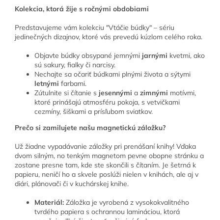
Kolekcia, ktorá žije s ročnými obdobiami
Predstavujeme vám kolekciu "Vtáčie búdky" – sériu
jedinečných dizajnov, ktoré vás prevedú kúzlom celého roka.
Objavte búdky obsypané jemnými
jarnými
kvetmi, ako
sú sakury, fialky či narcisy.
Nechajte sa očariť búdkami plnými života a sýtymi
letnými
farbami.
Zútulnite si čítanie s
jesennými
a
zimnými
motívmi,
ktoré prinášajú atmosféru pokoja, s vetvičkami
cezmíny, šiškami a prísľubom sviatkov.
Prečo si zamilujete našu magnetickú záložku?
Už žiadne vypadávanie záložky pri prenášaní knihy! Vďaka
dvom silným, no tenkým magnetom pevne obopne stránku a
zostane presne tam, kde ste skončili s čítaním. Je šetrná k
papieru, neničí ho a skvele poslúži nielen v knihách, ale aj v
diári, plánovači či v kuchárskej knihe.
Materiál:
Záložka je vyrobená z vysokokvalitného
tvrdého papiera s ochrannou lamináciou, ktorá