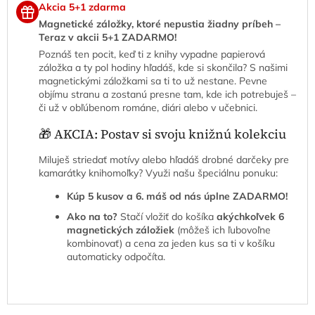
Akcia 5+1 zdarma
Magnetické záložky, ktoré nepustia žiadny príbeh –
Teraz v akcii 5+1 ZADARMO!
Poznáš ten pocit, keď ti z knihy vypadne papierová
záložka a ty pol hodiny hľadáš, kde si skončila? S našimi
magnetickými záložkami sa ti to už nestane. Pevne
objímu stranu a zostanú presne tam, kde ich potrebuješ –
či už v obľúbenom románe, diári alebo v učebnici.
🎁 AKCIA: Postav si svoju knižnú kolekciu
Miluješ striedať motívy alebo hľadáš drobné darčeky pre
kamarátky knihomoľky? Využi našu špeciálnu ponuku:
Kúp 5 kusov a 6. máš od nás úplne ZADARMO!
Ako na to?
Stačí vložiť do košíka
akýchkoľvek 6
magnetických záložiek
(môžeš ich ľubovoľne
kombinovať) a cena za jeden kus sa ti v košíku
automaticky odpočíta.