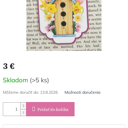
3 €
Jednotková
Skladom
(>5 ks)
cena:
Môžeme doručiť do:
13.8.2026
Možnosti doručenia
Pridať do košíka