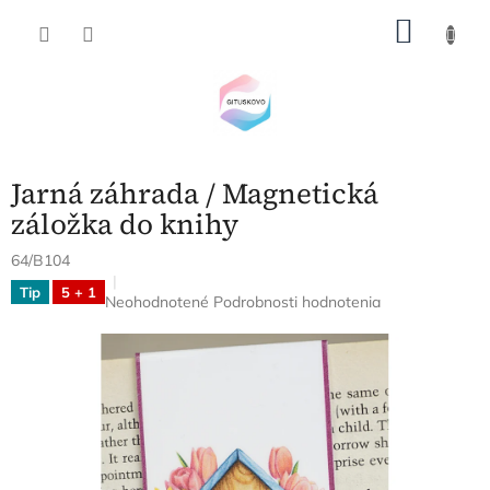
Prejsť
NÁKU
na
obsah
KOŠÍK
Jarná záhrada / Magnetická
záložka do knihy
64/B104
Tip
5 + 1
Priemerné
Neohodnotené
Podrobnosti hodnotenia
hodnotenie
produktu
je
0,0
z
5
hviezdičiek.