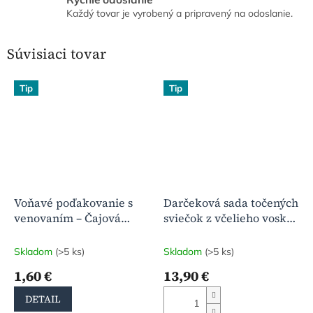
Každý tovar je vyrobený a pripravený na odoslanie.
Súvisiaci tovar
Tip
Tip
Voňavé poďakovanie s
Darčeková sada točených
venovaním – Čajová
sviečok z včelieho vosku
sviečka z čistého
(4+2 ks) | Prírodná vôňa
včelieho vosku
medu
Skladom
(>5 ks)
Skladom
(>5 ks)
1,60 €
13,90 €
DETAIL