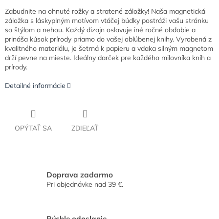
Zabudnite na ohnuté rožky a stratené záložky! Naša magnetická
záložka s láskyplným motívom vtáčej búdky postráži vašu stránku
so štýlom a nehou. Každý dizajn oslavuje iné ročné obdobie a
prináša kúsok prírody priamo do vašej obľúbenej knihy. Vyrobená z
kvalitného materiálu, je šetrná k papieru a vďaka silným magnetom
drží pevne na mieste. Ideálny darček pre každého milovníka kníh a
prírody.
Detailné informácie
OPÝTAŤ SA
ZDIEĽAŤ
Doprava zadarmo
Pri objednávke nad 39 €.
Rýchle odoslanie