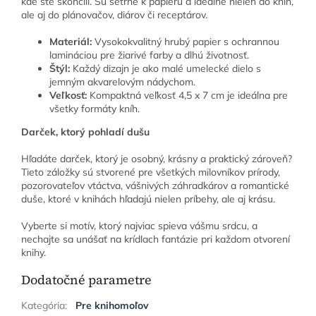
kde ste skončili. Sú šetrné k papieru a ideálne nielen do kníh,
ale aj do plánovačov, diárov či receptárov.
Materiál:
Vysokokvalitný hrubý papier s ochrannou
lamináciou pre žiarivé farby a dlhú životnosť.
Štýl:
Každý dizajn je ako malé umelecké dielo s
jemným akvarelovým nádychom.
Veľkosť:
Kompaktná veľkosť 4,5 x 7 cm je ideálna pre
všetky formáty kníh.
Darček, ktorý pohladí dušu
Hľadáte darček, ktorý je osobný, krásny a praktický zároveň?
Tieto záložky sú stvorené pre všetkých milovníkov prírody,
pozorovateľov vtáctva, vášnivých záhradkárov a romantické
duše, ktoré v knihách hľadajú nielen príbehy, ale aj krásu.
Vyberte si motív, ktorý najviac spieva vášmu srdcu, a
nechajte sa unášať na krídlach fantázie pri každom otvorení
knihy.
Dodatočné parametre
Kategória
:
Pre knihomoľov