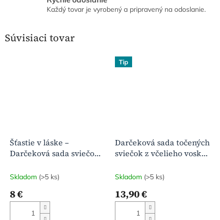
Každý tovar je vyrobený a pripravený na odoslanie.
Súvisiaci tovar
Tip
Šťastie v láske –
Darčeková sada točených
Darčeková sada sviečok z
sviečok z včelieho vosku
včelieho vosku
(4+2 ks) | Prírodná vôňa
medu
Skladom
(>5 ks)
Skladom
(>5 ks)
8 €
13,90 €