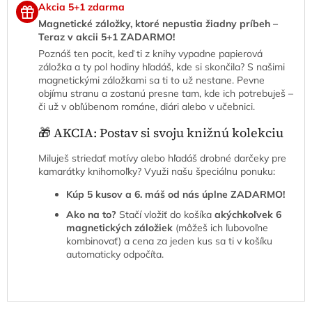
Akcia 5+1 zdarma
Magnetické záložky, ktoré nepustia žiadny príbeh –
Teraz v akcii 5+1 ZADARMO!
Poznáš ten pocit, keď ti z knihy vypadne papierová
záložka a ty pol hodiny hľadáš, kde si skončila? S našimi
magnetickými záložkami sa ti to už nestane. Pevne
objímu stranu a zostanú presne tam, kde ich potrebuješ –
či už v obľúbenom románe, diári alebo v učebnici.
🎁 AKCIA: Postav si svoju knižnú kolekciu
Miluješ striedať motívy alebo hľadáš drobné darčeky pre
kamarátky knihomoľky? Využi našu špeciálnu ponuku:
Kúp 5 kusov a 6. máš od nás úplne ZADARMO!
Ako na to?
Stačí vložiť do košíka
akýchkoľvek 6
magnetických záložiek
(môžeš ich ľubovoľne
kombinovať) a cena za jeden kus sa ti v košíku
automaticky odpočíta.