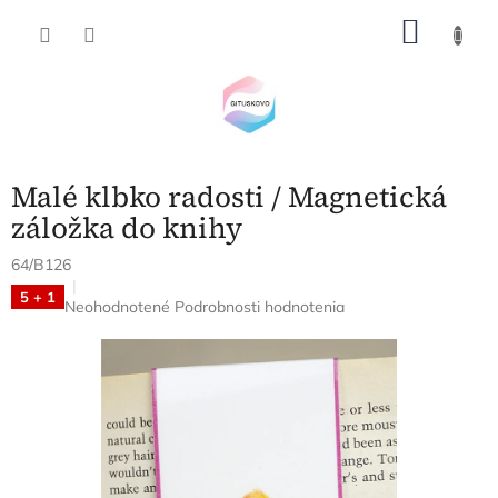
Prejsť
NÁKU
na
obsah
KOŠÍK
Malé klbko radosti / Magnetická
záložka do knihy
64/B126
5 + 1
Priemerné
Neohodnotené
Podrobnosti hodnotenia
hodnotenie
produktu
je
0,0
z
5
hviezdičiek.