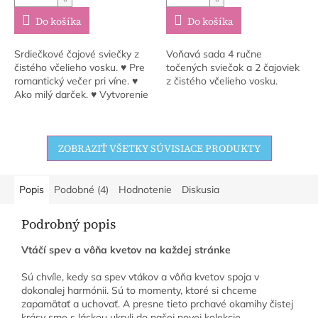
Do košíka
Do košíka
Srdiečkové čajové sviečky z
Voňavá sada 4 ručne
čistého včelieho vosku. ♥ Pre
točených sviečok a 2 čajoviek
romantický večer pri víne. ♥
z čistého včelieho vosku.
Ako milý darček. ♥ Vytvorenie
útulnej atmosféry.
ZOBRAZIŤ VŠETKY SÚVISIACE PRODUKTY
Popis
Podobné (4)
Hodnotenie
Diskusia
Podrobný popis
Vtáčí spev a vôňa kvetov na každej stránke
Sú chvíle, kedy sa spev vtákov a vôňa kvetov spoja v
dokonalej harmónii. Sú to momenty, ktoré si chceme
zapamätať a uchovať. A presne tieto prchavé okamihy čistej
krásy sme s láskou ukryli do našej novej kolekcie