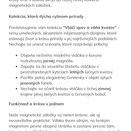
magnetických záložiek.
Kolekcia, ktorá dýcha rytmom prírody
Predstavujeme vám kolekciu
"Vtáčí spev a vôňa kvetov"
–
sériu umeleckých, akvarelom inšpirovaných dizajnov, ktoré
oslavujú život a krásu prírody v jej najrôznejších podobách.
Nechajte sa uniesť scénami, ktoré rozprávajú príbehy:
Objavte nežného modrého vtáčika v korune
rozkvitnutej
jarnej
magnólie.
Zapojte sa do veselého štebotu vtáčikov v
pestrofarebných kyticiach
letných
lúčnych kvetov.
Pocíťte pokoj elegantnej červienky v objatí sýtych
jesenných
farieb.
Nechajte sa očariť krásou vtáčika v tichej
zimnej
krajine plnej bielych kvetov a červených bobúľ.
Funkčnosť a krása v jednom
Naše magnetické záložky sú nielen krásne, ale aj
neuveriteľne praktické. Vďaka dvom silným, no tenkým
magnetom pevne obopnú stránku a zostanú presne tam,