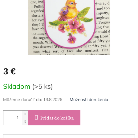
3 €
Jednotková
Skladom
(>5 ks)
cena:
Môžeme doručiť do:
13.8.2026
Možnosti doručenia
Pridať do košíka