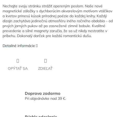
Nechajte svoju stránku strážiť opereným poslom. Naše nové
magnetické záložky s dychberúcim akvarelovým motívom vtáčikov
a kvetov prinesú kúsok prírodnej poézie do každej knihy. Každý
dizajn zachytáva jedinečnú atmosféru iného ročného obdobia – od
prvých jarných pukov až po zasnežené zimné bobule. Kvalitné
prevedenie a silné magnety zaručia, že sa už nikdy nestratíte v
príbehu. Dokonalý darček pre každú romantickú dušu.
Detailné informácie
OPÝTAŤ SA
ZDIEĽAŤ
Doprava zadarmo
Pri objednávke nad 39 €.
Rýchle odoslanie