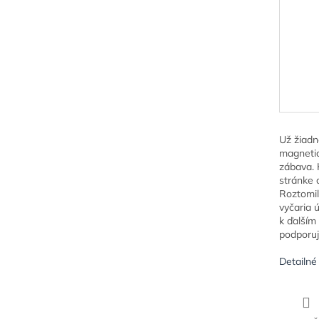
Už žiadn
magnetic
zábava. 
stránke a
Roztomil
vyčaria 
k ďalším
podporuj
Detailné