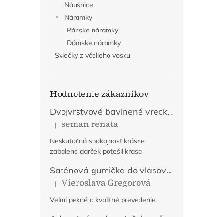
Náušnice
Náramky
Pánske náramky
Dámske náramky
Sviečky z včelieho vosku
Hodnotenie zákazníkov
Dvojvrstvové bavlnené vrecko na chlieb s výšivkou - Fialové
seman renata
|
Hodnotenie produktu je 5 z 5 hviezdičiek.
Neskutočná spokojnosť krásne
zabalene darček potešil krasa
Saténová gumička do vlasov Tajomstvo jesene
Vieroslava Gregorová
|
Hodnotenie produktu je 5 z 5 hviezdičiek.
Veľmi pekné a kvalitné prevedenie.