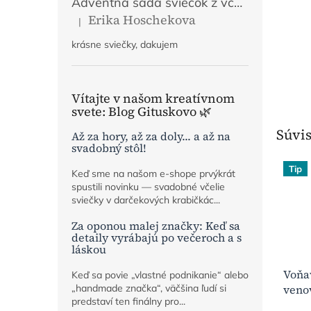
Adventná sada sviečok z včelieho vosku | Mier, Viera, Láska, Nádej | Prírodný adventný veniec
Erika Hoschekova
|
Hodnotenie produktu je 5 z 5 hviezdičiek.
krásne sviečky, dakujem
Vítajte v našom kreatívnom
svete: Blog Gituskovo 🌿
Súvis
Až za hory, až za doly... a až na
svadobný stôl!
Tip
Keď sme na našom e-shope prvýkrát
spustili novinku — svadobné včelie
sviečky v darčekových krabičkác...
Za oponou malej značky: Keď sa
detaily vyrábajú po večeroch a s
láskou
Voňa
Keď sa povie „vlastné podnikanie“ alebo
„handmade značka“, väčšina ľudí si
veno
predstaví ten finálny pro...
svieč