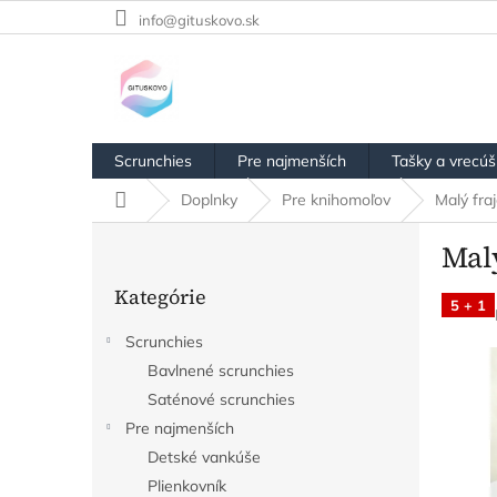
Prejsť
info@gituskovo.sk
na
obsah
Scrunchies
Pre najmenších
Tašky a vrecú
Domov
Doplnky
Pre knihomoľov
Malý fra
B
Mal
o
Preskočiť
č
Kategórie
kategórie
n
5 + 1
ý
Scrunchies
p
Bavlnené scrunchies
a
n
Saténové scrunchies
e
Pre najmenších
l
Detské vankúše
Plienkovník