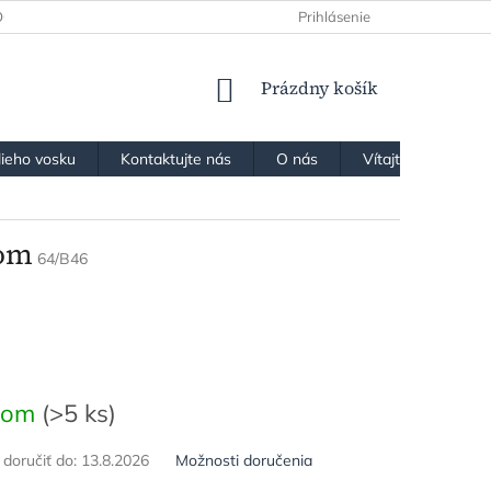
OCHRANY OSOBNÝCH ÚDAJOV
Prihlásenie
NÁKUPNÝ
Prázdny košík
KOŠÍK
lieho vosku
Kontaktujte nás
O nás
Vítajte v našom k
kom
64/B46
ová
dom
(>5 ks)
oručiť do:
13.8.2026
Možnosti doručenia