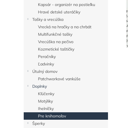
Kapsár - organizér na postieľku
Hravé detské uteráčiky
Tašky a vrecúška
Vrecká na hračky a na chrbát
Multifunkčné tašky
Vrecúška na pečivo
Kozmetické taštičky
Peračníky
Ľadvinky
Útulný domov
Patchworkové vankúše
Doplnky
Kľúčenky
Motýliky
Ihelníčky
Pre knihomoľov
Šperky