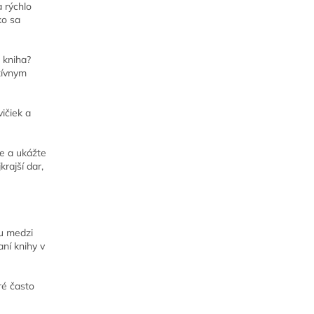
a rýchlo
ko sa
 kniha?
tívnym
ičiek a
ie a ukážte
krajší dar,
u medzi
aní knihy v
ré často