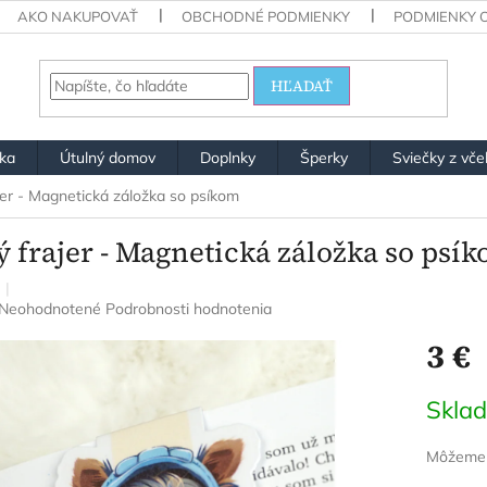
AKO NAKUPOVAŤ
OBCHODNÉ PODMIENKY
PODMIENKY 
HĽADAŤ
ška
Útulný domov
Doplnky
Šperky
Sviečky z vče
jer - Magnetická záložka so psíkom
ý frajer - Magnetická záložka so psí
Priemerné
Neohodnotené
Podrobnosti hodnotenia
hodnotenie
3 €
produktu
je
0,0
Jednotk
Skla
z
cena:
5
hviezdičiek.
Môžeme d