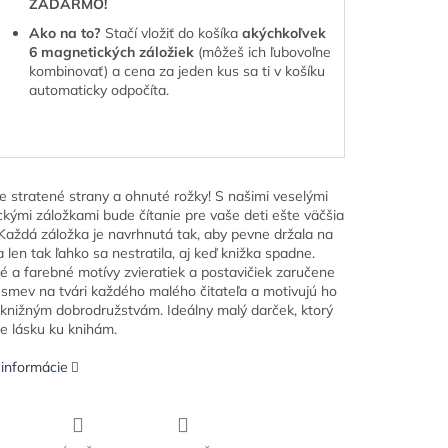
ZADARMO!
Ako na to?
Stačí vložiť do košíka
akýchkoľvek
6 magnetických záložiek
(môžeš ich ľubovoľne
kombinovať) a cena za jeden kus sa ti v košíku
automaticky odpočíta.
e stratené strany a ohnuté rožky! S našimi veselými
kými záložkami bude čítanie pre vaše deti ešte väčšia
Každá záložka je navrhnutá tak, aby pevne držala na
 len tak ľahko sa nestratila, aj keď knižka spadne.
é a farebné motívy zvieratiek a postavičiek zaručene
úsmev na tvári každého malého čitateľa a motivujú ho
 knižným dobrodružstvám. Ideálny malý darček, ktorý
e lásku ku knihám.
 informácie