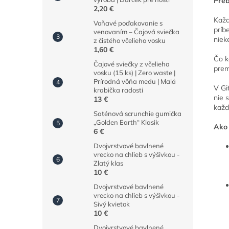
Preb
2,20 €
Každ
Voňavé poďakovanie s
príb
venovaním – Čajová sviečka
niek
z čistého včelieho vosku
1,60 €
Čo k
Čajové sviečky z včelieho
prem
vosku (15 ks) | Zero waste |
Prírodná vôňa medu | Malá
V Gi
krabička radosti
nie 
13 €
každ
Saténová scrunchie gumička
„Golden Earth“ Klasik
Ako 
6 €
Dvojvrstvové bavlnené
vrecko na chlieb s výšivkou -
Zlatý klas
10 €
Dvojvrstvové bavlnené
vrecko na chlieb s výšivkou -
Sivý kvietok
10 €
Dvojvrstvové bavlnené