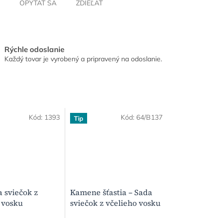
OPÝTAŤ SA
ZDIEĽAŤ
Rýchle odoslanie
Každý tovar je vyrobený a pripravený na odoslanie.
Kód:
1393
Kód:
64/B137
Tip
 sviečok z
Kamene šťastia – Sada
 vosku
sviečok z včelieho vosku