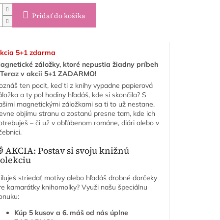
Pridať do košíka
kcia 5+1 zdarma
agnetické záložky, ktoré nepustia žiadny príbeh
 Teraz v akcii 5+1 ZADARMO!
oznáš ten pocit, keď ti z knihy vypadne papierová
áložka a ty pol hodiny hľadáš, kde si skončila? S
ašimi magnetickými záložkami sa ti to už nestane.
evne objímu stranu a zostanú presne tam, kde ich
otrebuješ – či už v obľúbenom románe, diári alebo v
čebnici.
 AKCIA: Postav si svoju knižnú
olekciu
iluješ striedať motívy alebo hľadáš drobné darčeky
re kamarátky knihomoľky? Využi našu špeciálnu
onuku:
Kúp 5 kusov a 6. máš od nás úplne