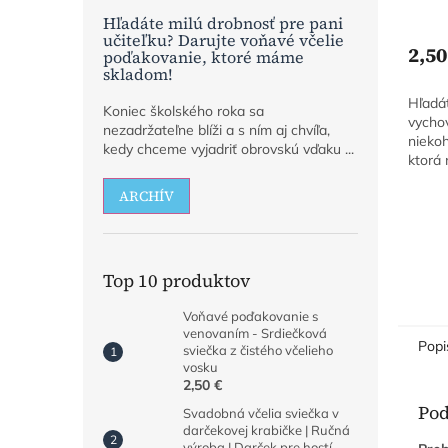
včel
Hľadáte milú drobnosť pre pani
učiteľku? Darujte voňavé včelie
2,50
poďakovanie, ktoré máme
skladom!
Hľadát
Koniec školského roka sa
vycho
nezadržateľne blíži a s ním aj chvíľa,
niekoh
kedy chceme vyjadriť obrovskú vďaku ...
ktorá 
čokolá
ARCHÍV
rados
Darujt
Top 10 produktov
Voňavé poďakovanie s
venovaním - Srdiečková
Popi
sviečka z čistého včelieho
vosku
2,50 €
Pod
Svadobná včelia sviečka v
darčekovej krabičke | Ručná
výroba | Darček pre hostí