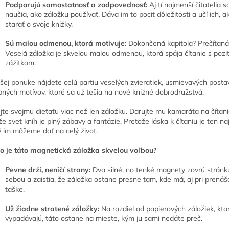
Podporujú samostatnosť a zodpovednosť:
Aj tí najmenší čitatelia s
naučia, ako záložku používať. Dáva im to pocit dôležitosti a učí ich, a
starať o svoje knižky.
Sú malou odmenou, ktorá motivuje:
Dokončená kapitola? Prečítaná
Veselá záložka je skvelou malou odmenou, ktorá spája čítanie s pozi
zážitkom.
šej ponuke nájdete celú partiu veselých zvieratiek, usmievavých postav
bných motívov, ktoré sa už tešia na nové knižné dobrodružstvá.
jte svojmu dieťaťu viac než len záložku. Darujte mu kamaráta na čítan
že svet kníh je plný zábavy a fantázie. Pretože láska k čítaniu je ten naj
ý im môžeme dať na celý život.
o je táto magnetická záložka skvelou voľbou?
Pevne drží, neničí strany:
Dva silné, no tenké magnety zovrú stránk
sebou a zaistia, že záložka ostane presne tam, kde má, aj pri prenáš
taške.
Už žiadne stratené záložky:
Na rozdiel od papierových záložiek, kto
vypadávajú, táto ostane na mieste, kým ju sami nedáte preč.