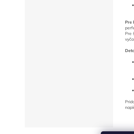
Pre 
perf
Pre 
vyča
Deta
Prid
napí
Z