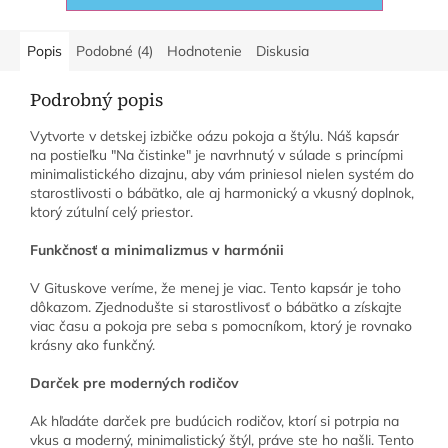
Popis
Podobné (4)
Hodnotenie
Diskusia
Podrobný popis
Vytvorte v detskej izbičke oázu pokoja a štýlu. Náš kapsár
na postieľku "Na čistinke" je navrhnutý v súlade s princípmi
minimalistického dizajnu, aby vám priniesol nielen systém do
starostlivosti o bábätko, ale aj harmonický a vkusný doplnok,
ktorý zútulní celý priestor.
Funkčnosť a minimalizmus v harmónii
V Gituskove veríme, že menej je viac. Tento kapsár je toho
dôkazom. Zjednodušte si starostlivosť o bábätko a získajte
viac času a pokoja pre seba s pomocníkom, ktorý je rovnako
krásny ako funkčný.
Darček pre moderných rodičov
Ak hľadáte darček pre budúcich rodičov, ktorí si potrpia na
vkus a moderný, minimalistický štýl, práve ste ho našli. Tento