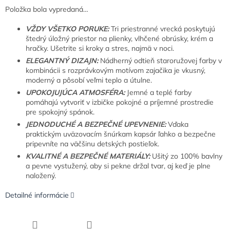
Položka bola vypredaná…
VŽDY VŠETKO PORUKE:
Tri priestranné vrecká poskytujú
štedrý úložný priestor na plienky, vlhčené obrúsky, krém a
hračky. Ušetrite si kroky a stres, najmä v noci.
ELEGANTNÝ DIZAJN:
Nádherný odtieň staroružovej farby v
kombinácii s rozprávkovým motívom zajačika je vkusný,
moderný a pôsobí veľmi teplo a útulne.
UPOKOJUJÚCA ATMOSFÉRA:
Jemné a teplé farby
pomáhajú vytvoriť v izbičke pokojné a príjemné prostredie
pre spokojný spánok.
JEDNODUCHÉ A BEZPEČNÉ UPEVNENIE:
Vďaka
praktickým uväzovacím šnúrkam kapsár ľahko a bezpečne
pripevníte na väčšinu detských postieľok.
KVALITNÉ A BEZPEČNÉ MATERIÁLY:
Ušitý zo 100% bavlny
a pevne vystužený, aby si pekne držal tvar, aj keď je plne
naložený.
Detailné informácie