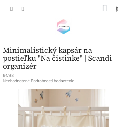
Prejsť
NÁKU
na
obsah
KOŠÍK
Minimalistický kapsár na
postieľku "Na čistinke" | Scandi
organizér
64/B8
Priemerné
Neohodnotené
Podrobnosti hodnotenia
hodnotenie
produktu
je
0,0
z
5
hviezdičiek.