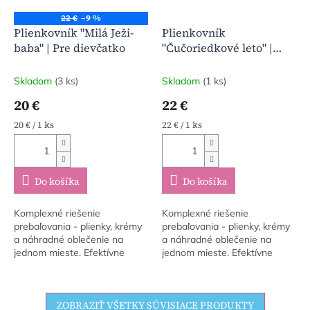
22 €
–9 %
Plienkovník "Milá Ježi-
Plienkovník
baba" | Pre dievčatko
"Čučoriedkové leto" |
Praktický organizér na
plienky
Skladom
(3 ks)
Skladom
(1 ks)
20 €
22 €
Jednotková
Jednotková
20 € / 1 ks
22 € / 1 ks
cena:
cena:
Do košíka
Do košíka
Komplexné riešenie
Komplexné riešenie
prebaľovania - plienky, krémy
prebaľovania - plienky, krémy
a náhradné oblečenie na
a náhradné oblečenie na
jednom mieste. Efektívne
jednom mieste. Efektívne
vyberanie utierok - Unikátny
vyberanie utierok - Unikátny
prístupový otvor umožňuje
prístupový otvor umožňuje
okamžitú...
okamžitú...
ZOBRAZIŤ VŠETKY SÚVISIACE PRODUKTY