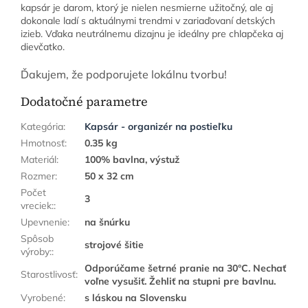
kapsár je darom, ktorý je nielen nesmierne užitočný, ale aj
dokonale ladí s aktuálnymi trendmi v zariaďovaní detských
izieb. Vďaka neutrálnemu dizajnu je ideálny pre chlapčeka aj
dievčatko.
Ďakujem, že podporujete lokálnu tvorbu!
Dodatočné parametre
Kategória
:
Kapsár - organizér na postieľku
Hmotnosť
:
0.35 kg
Materiál
:
100% bavlna, výstuž
Rozmer
:
50 x 32 cm
Počet
3
vreciek:
:
Upevnenie
:
na šnúrku
Spôsob
strojové šitie
výroby:
:
Odporúčame šetrné pranie na 30°C. Nechať
Starostlivosť
:
voľne vysušiť. Žehliť na stupni pre bavlnu.
Vyrobené
:
s láskou na Slovensku