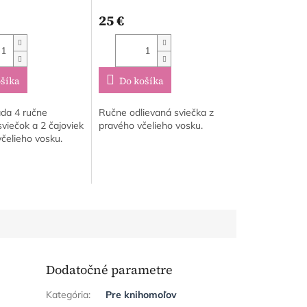
25 €
šíka
Do košíka
da 4 ručne
Ručne odlievaná sviečka z
viečok a 2 čajoviek
pravého včelieho vosku.
včelieho vosku.
Dodatočné parametre
Kategória
:
Pre knihomoľov