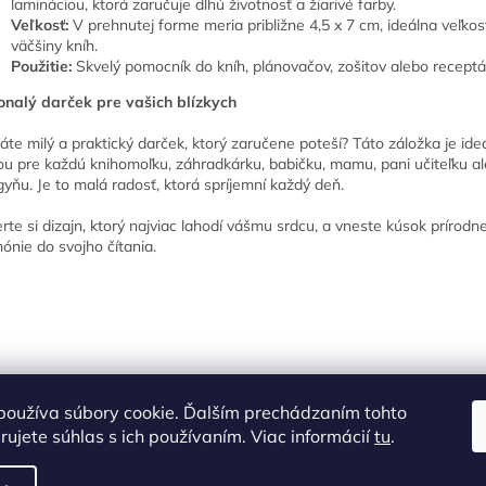
lamináciou, ktorá zaručuje dlhú životnosť a žiarivé farby.
Veľkosť:
V prehnutej forme meria približne 4,5 x 7 cm, ideálna veľkos
väčšiny kníh.
Použitie:
Skvelý pomocník do kníh, plánovačov, zošitov alebo receptá
nalý darček pre vašich blízkych
áte milý a praktický darček, ktorý zaručene poteší? Táto záložka je ide
ou pre každú knihomoľku, záhradkárku, babičku, mamu, pani učiteľku a
gyňu. Je to malá radosť, ktorá spríjemní každý deň.
rte si dizajn, ktorý najviac lahodí vášmu srdcu, a vneste kúsok prírodne
ónie do svojho čítania.
používa súbory cookie. Ďalším prechádzaním tohto
ujete súhlas s ich používaním. Viac informácií
tu
.