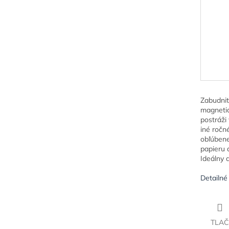
Zabudnit
magnetic
postráži
iné ročn
obľúbene
papieru 
Ideálny 
Detailné
TLAČ