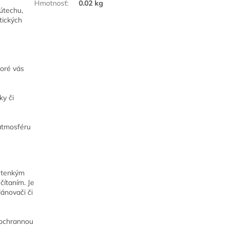
Hmotnosť
:
0.02 kg
útechu,
tických
toré vás
ky či
 atmosféru
o tenkým
čítaním. Je
lánovači či
 ochrannou