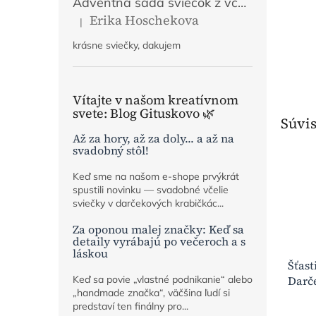
Adventná sada sviečok z včelieho vosku | Mier, Viera, Láska, Nádej | Prírodný adventný veniec
Erika Hoschekova
|
Hodnotenie produktu je 5 z 5 hviezdičiek.
krásne sviečky, dakujem
Vítajte v našom kreatívnom
svete: Blog Gituskovo 🌿
Súvis
Až za hory, až za doly... a až na
svadobný stôl!
Keď sme na našom e-shope prvýkrát
spustili novinku — svadobné včelie
sviečky v darčekových krabičkác...
Za oponou malej značky: Keď sa
detaily vyrábajú po večeroch a s
láskou
Šťast
Keď sa povie „vlastné podnikanie“ alebo
Darč
„handmade značka“, väčšina ľudí si
z vče
predstaví ten finálny pro...