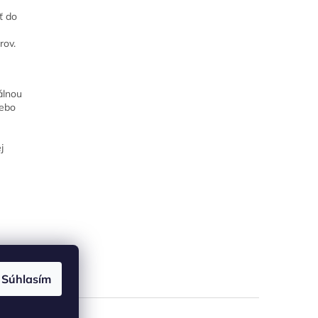
ť do
rov.
álnou
lebo
j
Súhlasím