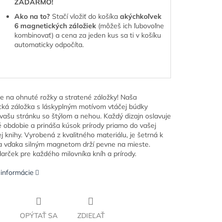
ZADARMO!
Ako na to?
Stačí vložiť do košíka
akýchkoľvek
6 magnetických záložiek
(môžeš ich ľubovoľne
kombinovať) a cena za jeden kus sa ti v košíku
automaticky odpočíta.
e na ohnuté rožky a stratené záložky! Naša
ká záložka s láskyplným motívom vtáčej búdky
 vašu stránku so štýlom a nehou. Každý dizajn oslavuje
é obdobie a prináša kúsok prírody priamo do vašej
j knihy. Vyrobená z kvalitného materiálu, je šetrná k
a vďaka silným magnetom drží pevne na mieste.
darček pre každého milovníka kníh a prírody.
 informácie
OPÝTAŤ SA
ZDIEĽAŤ