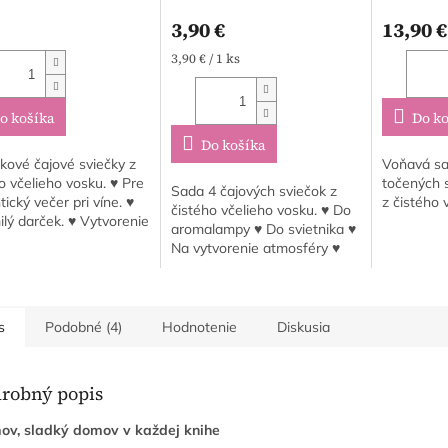
3,90 €
13,90 €
Jednotková
3,90 € / 1 ks
cena:
o košíka
Do ko
Do košíka
kové čajové sviečky z
Voňavá sa
o včelieho vosku. ♥ Pre
točených s
Sada 4 čajových sviečok z
ický večer pri víne. ♥
z čistého 
čistého včelieho vosku. ♥ Do
lý darček. ♥ Vytvorenie
aromalampy ♥ Do svietnika ♥
j atmosféry.
Na vytvorenie atmosféry ♥
Pre chvíle pre seba
s
Podobné (4)
Hodnotenie
Diskusia
robný popis
v, sladký domov v každej knihe