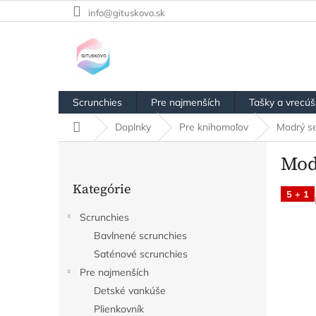
Prejsť
info@gituskovo.sk
na
obsah
Scrunchies
Pre najmenších
Tašky a vrecú
Domov
Doplnky
Pre knihomoľov
Modrý se
B
Mod
o
Preskočiť
č
Kategórie
kategórie
n
5 + 1
ý
Scrunchies
p
Bavlnené scrunchies
a
n
Saténové scrunchies
e
Pre najmenších
l
Detské vankúše
Plienkovník