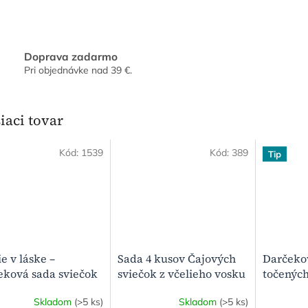
Doprava zadarmo
Pri objednávke nad 39 €.
iaci tovar
Kód:
1539
Kód:
389
Tip
ie v láske –
Sada 4 kusov Čajových
Darčeko
eková sada sviečok
sviečok z včelieho vosku
točených
lieho vosku
bez obalu
včelieho 
Skladom
(>5 ks)
Skladom
(>5 ks)
Prírodn