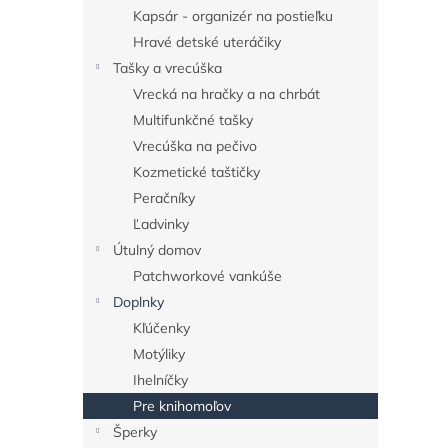
Kapsár - organizér na postieľku
Hravé detské uteráčiky
Tašky a vrecúška
Vrecká na hračky a na chrbát
Multifunkčné tašky
Vrecúška na pečivo
Kozmetické taštičky
Peračníky
Ľadvinky
Útulný domov
Patchworkové vankúše
Doplnky
Kľúčenky
Motýliky
Ihelníčky
Pre knihomoľov
Šperky