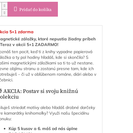
Pridať do košíka
kcia 5+1 zdarma
agnetické záložky, ktoré nepustia žiadny príbeh
 Teraz v akcii 5+1 ZADARMO!
oznáš ten pocit, keď ti z knihy vypadne papierová
áložka a ty pol hodiny hľadáš, kde si skončila? S
ašimi magnetickými záložkami sa ti to už nestane.
evne objímu stranu a zostanú presne tam, kde ich
otrebuješ – či už v obľúbenom románe, diári alebo v
čebnici.
 AKCIA: Postav si svoju knižnú
olekciu
iluješ striedať motívy alebo hľadáš drobné darčeky
re kamarátky knihomoľky? Využi našu špeciálnu
onuku:
Kúp 5 kusov a 6. máš od nás úplne