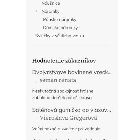
Náušnice
Náramky
Pánske náramky
Dámske náramky
Sviečky z včelieho vosku
Hodnotenie zákazníkov
Dvojvrstvové bavlnené vrecko na chlieb s výšivkou - Fialové
seman renata
|
Hodnotenie produktu je 5 z 5 hviezdičiek.
Neskutočná spokojnosť krásne
zabalene darček potešil krasa
Saténová gumička do vlasov Tajomstvo jesene
Vieroslava Gregorová
|
Hodnotenie produktu je 5 z 5 hviezdičiek.
Veľmi pekné a kvalitné prevedenie.