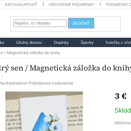
AKO NAKUPOVAŤ
OBCHODNÉ PODMIENKY
PODMIENKY 
HĽADAŤ
ška
Útulný domov
Doplnky
Šperky
Sviečky z vče
n / Magnetická záložka do knihy
rý sen / Magnetická záložka do knih
Priemerné
Neohodnotené
Podrobnosti hodnotenia
hodnotenie
3 €
produktu
je
0,0
Jednotk
Skla
z
cena:
5
hviezdičiek.
Môžeme d