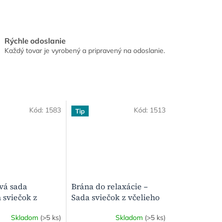
Rýchle odoslanie
Každý tovar je vyrobený a pripravený na odoslanie.
Kód:
1583
Kód:
1513
Tip
vá sada
Brána do relaxácie –
 sviečok z
Sada sviečok z včelieho
vosku (4+2 ks) |
vosku
Skladom
(>5 ks)
Skladom
(>5 ks)
á vôňa medu