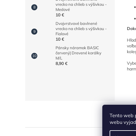
vrecko na chlieb s výšivkou -
Medové
10 €
Dvojvrstvové bavlnené
Doko
vrecko na chlieb s výšivkou -
Fialové
10 €
Hľad
voľb
Pánsky náramok BASIC
kole
červený| Drevené korálky
M/L
Vybe
8,90 €
harm
Z
á
Tento web 
p
webu vyjadr
ä
t