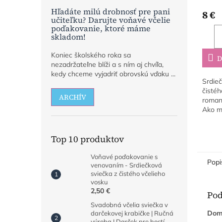
Hľadáte milú drobnosť pre pani
8 €
učiteľku? Darujte voňavé včelie
poďakovanie, ktoré máme
skladom!
Koniec školského roka sa
D
nezadržateľne blíži a s ním aj chvíľa,
kedy chceme vyjadriť obrovskú vďaku ...
Srdieč
čistéh
ARCHÍV
romant
Ako mi
útulne
Top 10 produktov
Voňavé poďakovanie s
Popi
venovaním - Srdiečková
sviečka z čistého včelieho
vosku
2,50 €
Pod
Svadobná včelia sviečka v
Domo
darčekovej krabičke | Ručná
výroba | Darček pre hostí