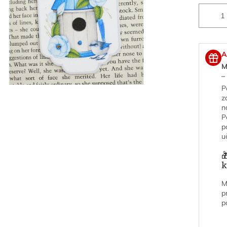
A
M
–
P
z
n
P
p
u

k
M
p
p