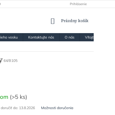
OCHRANY OSOBNÝCH ÚDAJOV
Prihlásenie
NÁKUPNÝ
Prázdny košík
KOŠÍK
lieho vosku
Kontaktujte nás
O nás
Vítajte v našom k
y
64/B105
ová
dom
(>5 ks)
oručiť do:
13.8.2026
Možnosti doručenia