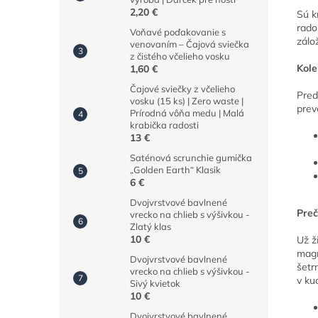
2,20 €
Sú k
rado
Voňavé poďakovanie s
zálo
venovaním – Čajová sviečka
z čistého včelieho vosku
Kole
1,60 €
Čajové sviečky z včelieho
Pred
vosku (15 ks) | Zero waste |
prev
Prírodná vôňa medu | Malá
krabička radosti
13 €
Saténová scrunchie gumička
„Golden Earth“ Klasik
6 €
Dvojvrstvové bavlnené
Preč
vrecko na chlieb s výšivkou -
Zlatý klas
10 €
Už ž
magn
Dvojvrstvové bavlnené
šetrn
vrecko na chlieb s výšivkou -
v ku
Sivý kvietok
10 €
Dvojvrstvové bavlnené