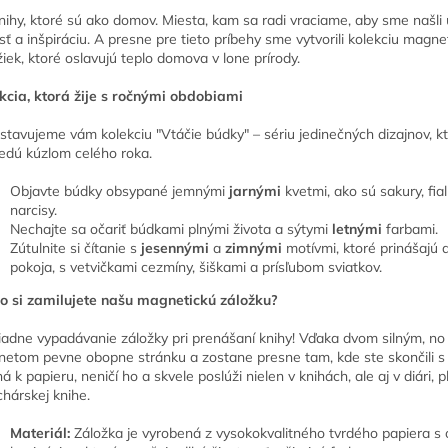
nihy, ktoré sú ako domov. Miesta, kam sa radi vraciame, aby sme našli 
sť a inšpiráciu. A presne pre tieto príbehy sme vytvorili kolekciu magne
žiek, ktoré oslavujú teplo domova v lone prírody.
kcia, ktorá žije s ročnými obdobiami
stavujeme vám kolekciu "Vtáčie búdky" – sériu jedinečných dizajnov, k
edú kúzlom celého roka.
Objavte búdky obsypané jemnými
jarnými
kvetmi, ako sú sakury, fial
narcisy.
Nechajte sa očariť búdkami plnými života a sýtymi
letnými
farbami.
Zútulnite si čítanie s
jesennými
a
zimnými
motívmi, ktoré prinášajú
pokoja, s vetvičkami cezmíny, šiškami a prísľubom sviatkov.
o si zamilujete našu magnetickú záložku?
iadne vypadávanie záložky pri prenášaní knihy! Vďaka dvom silným, n
etom pevne obopne stránku a zostane presne tam, kde ste skončili s 
á k papieru, neničí ho a skvele poslúži nielen v knihách, ale aj v diári, p
chárskej knihe.
Materiál:
Záložka je vyrobená z vysokokvalitného tvrdého papiera s