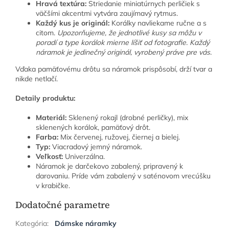
Hravá textúra:
Striedanie miniatúrnych perličiek s
väčšími akcentmi vytvára zaujímavý rytmus.
Každý kus je originál:
Korálky navliekame ručne a s
citom.
Upozorňujeme, že jednotlivé kusy sa môžu v
poradí a type korálok mierne líšiť od fotografie. Každý
náramok je jedinečný originál, vyrobený práve pre vás.
Vďaka pamäťovému drôtu sa náramok prispôsobí, drží tvar a
nikde netlačí.
Detaily produktu:
Materiál:
Sklenený rokajl (drobné perličky), mix
sklenených korálok, pamäťový drôt.
Farba:
Mix červenej, ružovej, čiernej a bielej.
Typ:
Viacradový jemný náramok.
Veľkosť:
Univerzálna.
Náramok je darčekovo zabalený, pripravený k
darovaniu. Príde vám zabalený v saténovom vrecúšku
v krabičke.
Dodatočné parametre
Kategória
:
Dámske náramky