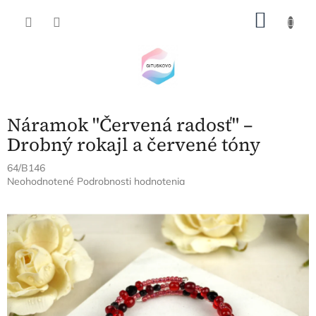
Prejsť
NÁKU
na
obsah
KOŠÍK
Náramok "Červená radosť" –
Drobný rokajl a červené tóny
64/B146
Priemerné
Neohodnotené
Podrobnosti hodnotenia
hodnotenie
produktu
je
0,0
z
5
hviezdičiek.