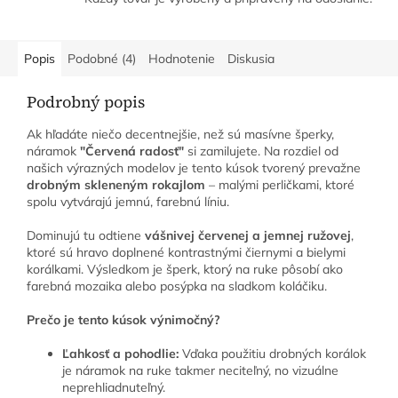
Popis
Podobné (4)
Hodnotenie
Diskusia
Podrobný popis
Ak hľadáte niečo decentnejšie, než sú masívne šperky,
náramok
"Červená radosť"
si zamilujete. Na rozdiel od
našich výrazných modelov je tento kúsok tvorený prevažne
drobným skleneným rokajlom
– malými perličkami, ktoré
spolu vytvárajú jemnú, farebnú líniu.
Dominujú tu odtiene
vášnivej červenej a jemnej ružovej
,
ktoré sú hravo doplnené kontrastnými čiernymi a bielymi
korálkami. Výsledkom je šperk, ktorý na ruke pôsobí ako
farebná mozaika alebo posýpka na sladkom koláčiku.
Prečo je tento kúsok výnimočný?
Ľahkosť a pohodlie:
Vďaka použitiu drobných korálok
je náramok na ruke takmer neciteľný, no vizuálne
neprehliadnuteľný.