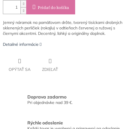
Pridať do košíka
Jemný náramok na pamäťovom drôte, tvorený tisíckami drobných
sklenených perličiek (rokajlu) v odtieňoch červenej a ružovej s
čiernymi akcentmi. Decentný, ľahký a originálny doplnok.
Detailné informácie
OPÝTAŤ SA
ZDIEĽAŤ
Doprava zadarmo
Pri objednávke nad 39 €.
Rýchle odoslanie
Každý tovar je vyrobený a pripravený na odoslanie.