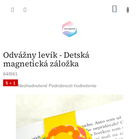
Prejsť
NÁKU
na
obsah
KOŠÍK
Odvážny levík - Detská
magnetická záložka
64/B61
5 + 1
Priemerné
Neohodnotené
Podrobnosti hodnotenia
hodnotenie
produktu
je
0,0
z
5
hviezdičiek.