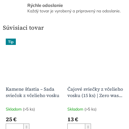
Rýchle odoslanie
Každý tovar je vyrobený a pripravený na odoslanie.
Súvisiaci tovar
Tip
Kamene šťastia – Sada
Čajové sviečky z včelieho
sviečok z včelieho vosku
vosku (15 ks) | Zero waste
| Prírodná vôňa medu |
Malá krabička radosti
Skladom
(>5 ks)
Skladom
(>5 ks)
25 €
13 €