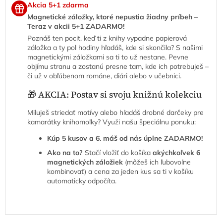
Akcia 5+1 zdarma
Magnetické záložky, ktoré nepustia žiadny príbeh –
Teraz v akcii 5+1 ZADARMO!
Poznáš ten pocit, keď ti z knihy vypadne papierová
záložka a ty pol hodiny hľadáš, kde si skončila? S našimi
magnetickými záložkami sa ti to už nestane. Pevne
objímu stranu a zostanú presne tam, kde ich potrebuješ –
či už v obľúbenom románe, diári alebo v učebnici.
🎁 AKCIA: Postav si svoju knižnú kolekciu
Miluješ striedať motívy alebo hľadáš drobné darčeky pre
kamarátky knihomoľky? Využi našu špeciálnu ponuku:
Kúp 5 kusov a 6. máš od nás úplne ZADARMO!
Ako na to?
Stačí vložiť do košíka
akýchkoľvek 6
magnetických záložiek
(môžeš ich ľubovoľne
kombinovať) a cena za jeden kus sa ti v košíku
automaticky odpočíta.