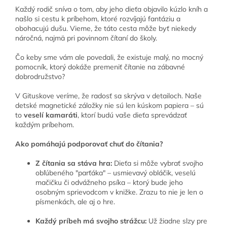
Každý rodič sníva o tom, aby jeho dieťa objavilo kúzlo kníh a
našlo si cestu k príbehom, ktoré rozvíjajú fantáziu a
obohacujú dušu. Vieme, že táto cesta môže byť niekedy
náročná, najmä pri povinnom čítaní do školy.
Čo keby sme vám ale povedali, že existuje malý, no mocný
pomocník, ktorý dokáže premeniť čítanie na zábavné
dobrodružstvo?
V Gituskove veríme, že radosť sa skrýva v detailoch. Naše
detské magnetické záložky nie sú len kúskom papiera – sú
to
veselí kamaráti
, ktorí budú vaše dieťa sprevádzať
každým príbehom.
Ako pomáhajú podporovať chuť do čítania?
Z čítania sa stáva hra:
Dieťa si môže vybrať svojho
obľúbeného "parťáka" – usmievavý obláčik, veselú
mačičku či odvážneho psíka – ktorý bude jeho
osobným sprievodcom v knižke. Zrazu to nie je len o
písmenkách, ale aj o hre.
Každý príbeh má svojho strážcu:
Už žiadne slzy pre