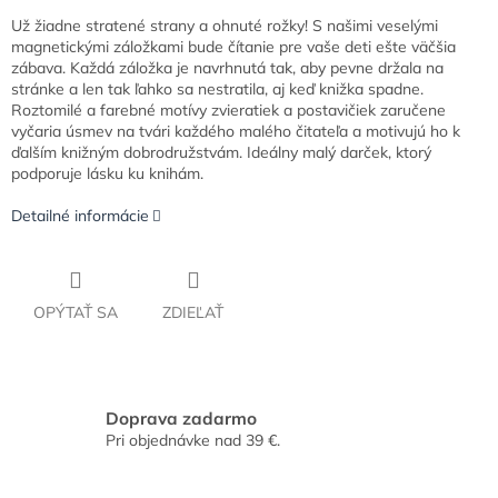
Už žiadne stratené strany a ohnuté rožky! S našimi veselými
magnetickými záložkami bude čítanie pre vaše deti ešte väčšia
zábava. Každá záložka je navrhnutá tak, aby pevne držala na
stránke a len tak ľahko sa nestratila, aj keď knižka spadne.
Roztomilé a farebné motívy zvieratiek a postavičiek zaručene
vyčaria úsmev na tvári každého malého čitateľa a motivujú ho k
ďalším knižným dobrodružstvám. Ideálny malý darček, ktorý
podporuje lásku ku knihám.
Detailné informácie
OPÝTAŤ SA
ZDIEĽAŤ
Doprava zadarmo
Pri objednávke nad 39 €.