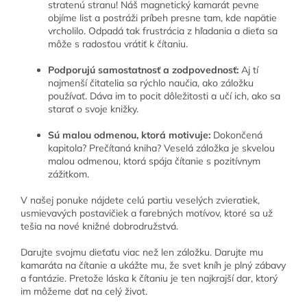
stratenú stranu! Náš magnetický kamarát pevne
objíme list a postráži príbeh presne tam, kde napätie
vrcholilo. Odpadá tak frustrácia z hľadania a dieťa sa
môže s radosťou vrátiť k čítaniu.
Podporujú samostatnosť a zodpovednosť:
Aj tí
najmenší čitatelia sa rýchlo naučia, ako záložku
používať. Dáva im to pocit dôležitosti a učí ich, ako sa
starať o svoje knižky.
Sú malou odmenou, ktorá motivuje:
Dokončená
kapitola? Prečítaná kniha? Veselá záložka je skvelou
malou odmenou, ktorá spája čítanie s pozitívnym
zážitkom.
V našej ponuke nájdete celú partiu veselých zvieratiek,
usmievavých postavičiek a farebných motívov, ktoré sa už
tešia na nové knižné dobrodružstvá.
Darujte svojmu dieťaťu viac než len záložku. Darujte mu
kamaráta na čítanie a ukážte mu, že svet kníh je plný zábavy
a fantázie. Pretože láska k čítaniu je ten najkrajší dar, ktorý
im môžeme dať na celý život.