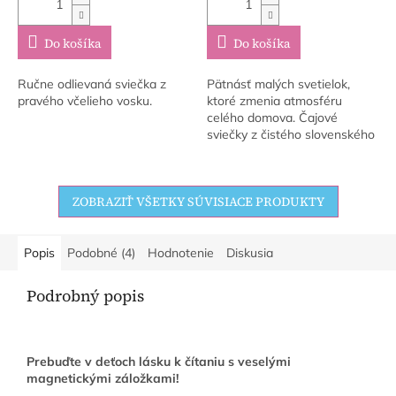
Do košíka
Do košíka
Ručne odlievaná sviečka z
Pätnásť malých svetielok,
pravého včelieho vosku.
ktoré zmenia atmosféru
celého domova. Čajové
sviečky z čistého slovenského
včelieho vosku – ručne
odlievané bez parafínu, bez
plastu, bez kompromisov....
ZOBRAZIŤ VŠETKY SÚVISIACE PRODUKTY
Popis
Podobné (4)
Hodnotenie
Diskusia
Podrobný popis
Prebuďte v deťoch lásku k čítaniu s veselými
magnetickými záložkami!