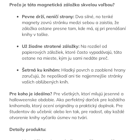
Prečo je táto magnetická záložka skvelou voľbou?
Pevne drží, neničí strany:
Dva silné, no tenké
magnety zovrú stránku medzi sebou a zaistia, že
záložka ostane presne tam, kde má, aj pri prenášaní
knihy v taške.
Už žiadne stratené záložky:
Na rozdiel od
papierových záložiek, ktoré často vypadávajú, táto
ostane na mieste, kým ju sami nedáte preč.
Šetrná ku knihám:
Hladký povrch a zaoblené hrany
zaručujú, že nepoškodí ani tie najjemnejšie stránky
vašich obľúbených kníh.
Pre koho je ideálna?
Pre všetkých, ktorí milujú jesenné a
halloweenske obdobie. Ako perfektný darček pre každého
knihomoľa, ktorý ocení originálny a praktický doplnok. Pre
študentov do učebníc alebo len tak, pre radosť, aby každé
otvorenie knihy vyčarilo úsmev na tvári.
Detaily produktu: