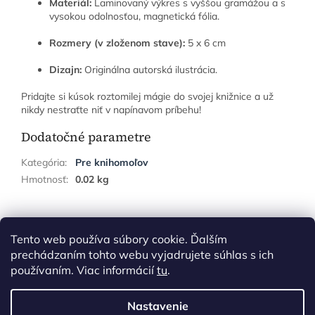
Materiál:
Laminovaný výkres s vyššou gramážou a s
vysokou odolnosťou, magnetická fólia.
Rozmery (v zloženom stave):
5 x 6 cm
Dizajn:
Originálna autorská ilustrácia.
Pridajte si kúsok roztomilej mágie do svojej knižnice a už
nikdy nestraťte niť v napínavom príbehu!
Dodatočné parametre
Kategória
:
Pre knihomoľov
Hmotnosť
:
0.02 kg
Z
á
Tento web používa súbory cookie. Ďalším
p
prechádzaním tohto webu vyjadrujete súhlas s ich
ä
používaním. Viac informácií
tu
.
t
i
Nastavenie
Vytvoril Shoptet
e