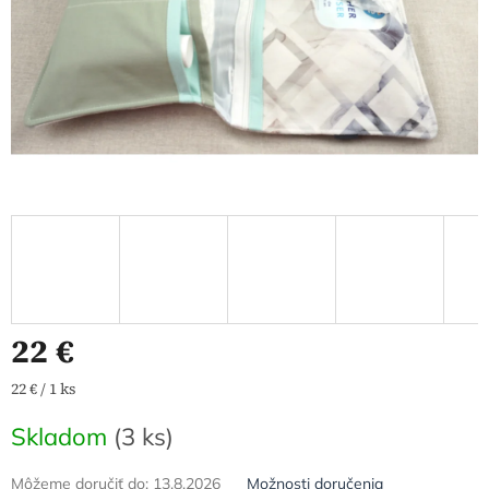
22 €
Jednotková
22 € / 1 ks
cena:
Skladom
(3 ks)
Môžeme doručiť do:
13.8.2026
Možnosti doručenia