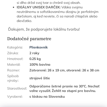
si dlho držal svoj tvar a chránil svoj obsah.
IDEÁLNY UNISEX DARČEK:
Vďaka svojmu
neutrálnemu a sofistikovanému dizajnu je perfektným
darčekom, aj keď neviete, či sa narodí chlapček alebo
dievčatko.
Ďakujem, že podporujete lokálnu tvorbu!
Dodatočné parametre
Kategória
:
Plienkovník
Záruka
:
2 roky
Hmotnosť
:
0.25 kg
Materiál
:
100% bavlna
Rozmer
:
Zatvorené: 26 x 19 cm, otvorené: 26 x 38 cm
Spôsob
strojové šitie
výroby:
:
Odporúčame šetrné pranie na 30°C. Nechať
Starostlivosť
:
voľne vysušiť. Žehliť na stupni pre bavlnu.
Vyrobené
:
s láskou na Slovensku