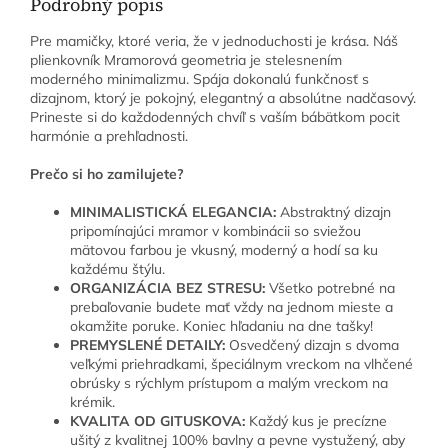
Podrobný popis
Pre mamičky, ktoré veria, že v jednoduchosti je krása. Náš
plienkovník Mramorová geometria je stelesnením
moderného minimalizmu. Spája dokonalú funkčnosť s
dizajnom, ktorý je pokojný, elegantný a absolútne nadčasový.
Prineste si do každodenných chvíľ s vaším bábätkom pocit
harmónie a prehľadnosti.
Prečo si ho zamilujete?
MINIMALISTICKÁ ELEGANCIA:
Abstraktný dizajn
pripomínajúci mramor v kombinácii so sviežou
mätovou farbou je vkusný, moderný a hodí sa ku
každému štýlu.
ORGANIZÁCIA BEZ STRESU:
Všetko potrebné na
prebaľovanie budete mať vždy na jednom mieste a
okamžite poruke. Koniec hľadaniu na dne tašky!
PREMYSLENÉ DETAILY:
Osvedčený dizajn s dvoma
veľkými priehradkami, špeciálnym vreckom na vlhčené
obrúsky s rýchlym prístupom a malým vreckom na
krémik.
KVALITA OD GITUSKOVA:
Každý kus je precízne
ušitý z kvalitnej 100% bavlny a pevne vystužený, aby