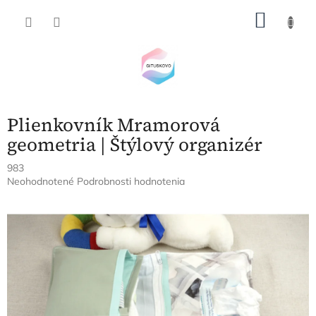
Prejsť
NÁKU
na
obsah
KOŠÍK
Plienkovník Mramorová
geometria | Štýlový organizér
983
Priemerné
Neohodnotené
Podrobnosti hodnotenia
hodnotenie
produktu
je
0,0
z
5
hviezdičiek.