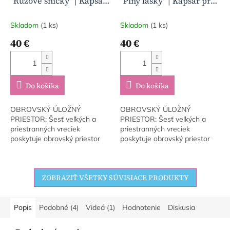
"Ružové sníčky" | Kapsár
"Plný lásky" | Kapsár pre
pre dievčatko
dievčatko
Skladom
(1 ks)
Skladom
(1 ks)
40 €
40 €
Do košíka
Do košíka
OBROVSKÝ ÚLOŽNÝ
OBROVSKÝ ÚLOŽNÝ
PRIESTOR: Šesť veľkých a
PRIESTOR: Šesť veľkých a
priestranných vreciek
priestranných vreciek
poskytuje obrovský priestor
poskytuje obrovský priestor
na všetko, čo potrebujete.
na všetko, čo potrebujete.
Uvoľnite si miesto na
Uvoľnite si miesto na
poličkách a komode a využite
poličkách a komode a využite
ZOBRAZIŤ VŠETKY SÚVISIACE PRODUKTY
priestor...
priestor...
Popis
Podobné (4)
Videá (1)
Hodnotenie
Diskusia