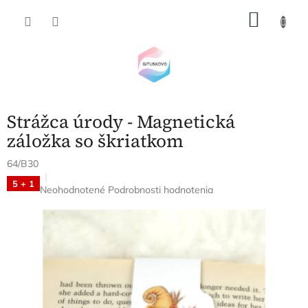
Prejsť
NÁKU
na
obsah
KOŠÍK
Strážca úrody - Magnetická
záložka so škriatkom
64/B30
5 + 1
Priemerné
Neohodnotené
Podrobnosti hodnotenia
hodnotenie
produktu
je
0,0
z
5
hviezdičiek.