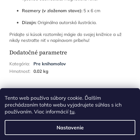
Rozmery (v zloženom stave):
5 x 6 cm
Dizajn:
Originálna autorská ilustrácia.
Pridajte si kúsok roztomilej mágie do svojej knižnice a už
nikdy nestraťte niť v napínavom príbehu!
Dodatočné parametre
Kategória
:
Pre knihomoľov
Hmotnosť
:
0.02 kg
Z
á
Tento web používa súbory cookie. Ďalším
p
prechádzaním tohto webu vyjadrujete súhlas s ich
ä
používaním. Viac informácií
tu
.
t
i
Nastavenie
Vytvoril Shoptet
e