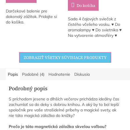
Do košíka
Darčekové balenie pre
dokonalý zážitok. Pridajte si
Sada 4 čajových sviečok z
do košíka.
čistého včelieho vosku. ♥ Do
aromalampy ♥ Do svietnika ♥
Na vytvorenie atmosféry ♥
Pre chvíle pre seba
ZOBRAZIŤ VŠETKY SÚVISIACE PRODUKTY
Popis
Podobné (4)
Hodnotenie
Diskusia
Podrobný popis
S príchodom jesene a dlhších večerov prichádza ideálny čas
zachumlať sa do deky s dobrou knihou. A aký by to bol lepší
spoločník pre vaše strašidelné príbehy a magické svety, ak
nie táto magická záložka do knižky?
Prečo je táto magnetická záložka skvelou voľbou?