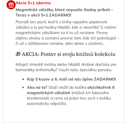
Akcia 5+1 zdarma
Magnetické záložky, ktoré nepustia žiadny príbeh –
Teraz v akcii 5+1 ZADARMO!
Poznáš ten pocit, keď ti z knihy vypadne papierová
záložka a ty pol hodiny hľadáš, kde si skončila? S našimi
magnetickými záložkami sa ti to už nestane. Pevne
objímu stranu a zostanú presne tam, kde ich potrebuješ –
či už v obľúbenom románe, diári alebo v učebnici.
🎁 AKCIA: Postav si svoju knižnú kolekciu
Miluješ striedať motívy alebo hľadáš drobné darčeky pre
kamarátky knihomoľky? Využi našu špeciálnu ponuku:
Kúp 5 kusov a 6. máš od nás úplne ZADARMO!
Ako na to?
Stačí vložiť do košíka
akýchkoľvek 6
magnetických záložiek
(môžeš ich ľubovoľne
kombinovať) a cena za jeden kus sa ti v košíku
automaticky odpočíta.