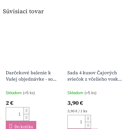
Súvisiaci tovar
Darčekové balenie k
Sada 4 kusov Čajových
Vašej objednávke - so
sviečok z včelieho vosku
stuhou a prianím
bez obalu
Skladom
(>5 ks)
Skladom
(>5 ks)
2 €
3,90 €
Jednotková
3,90 € / 1 ks
cena:
Do košíka