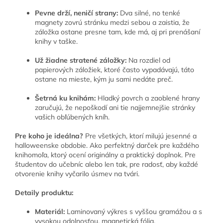
Pevne drží, neničí strany:
Dva silné, no tenké
magnety zovrú stránku medzi sebou a zaistia, že
záložka ostane presne tam, kde má, aj pri prenášaní
knihy v taške.
Už žiadne stratené záložky:
Na rozdiel od
papierových záložiek, ktoré často vypadávajú, táto
ostane na mieste, kým ju sami nedáte preč.
Šetrná ku knihám:
Hladký povrch a zaoblené hrany
zaručujú, že nepoškodí ani tie najjemnejšie stránky
vašich obľúbených kníh.
Pre koho je ideálna?
Pre všetkých, ktorí milujú jesenné a
halloweenske obdobie. Ako perfektný darček pre každého
knihomoľa, ktorý ocení originálny a praktický doplnok. Pre
študentov do učebníc alebo len tak, pre radosť, aby každé
otvorenie knihy vyčarilo úsmev na tvári.
Detaily produktu:
Materiál:
Laminovaný výkres s vyššou gramážou a s
vysokou odolnosťou, magnetická fólia.