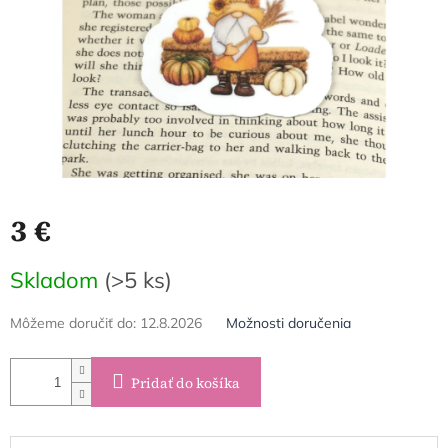
3 €
Jednotková
Skladom
(>5 ks)
cena:
Môžeme doručiť do:
12.8.2026
Možnosti doručenia
Pridať do košíka