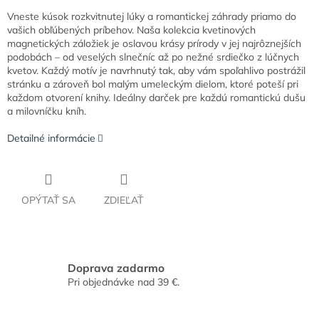
Vneste kúsok rozkvitnutej lúky a romantickej záhrady priamo do
vašich obľúbených príbehov. Naša kolekcia kvetinových
magnetických záložiek je oslavou krásy prírody v jej najrôznejších
podobách – od veselých slnečníc až po nežné srdiečko z lúčnych
kvetov. Každý motív je navrhnutý tak, aby vám spoľahlivo postrážil
stránku a zároveň bol malým umeleckým dielom, ktoré poteší pri
každom otvorení knihy. Ideálny darček pre každú romantickú dušu
a milovníčku kníh.
Detailné informácie
OPÝTAŤ SA
ZDIEĽAŤ
Doprava zadarmo
Pri objednávke nad 39 €.