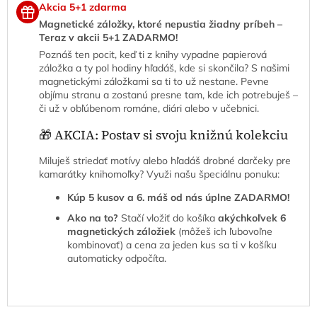
Akcia 5+1 zdarma
Magnetické záložky, ktoré nepustia žiadny príbeh –
Teraz v akcii 5+1 ZADARMO!
Poznáš ten pocit, keď ti z knihy vypadne papierová
záložka a ty pol hodiny hľadáš, kde si skončila? S našimi
magnetickými záložkami sa ti to už nestane. Pevne
objímu stranu a zostanú presne tam, kde ich potrebuješ –
či už v obľúbenom románe, diári alebo v učebnici.
🎁 AKCIA: Postav si svoju knižnú kolekciu
Miluješ striedať motívy alebo hľadáš drobné darčeky pre
kamarátky knihomoľky? Využi našu špeciálnu ponuku:
Kúp 5 kusov a 6. máš od nás úplne ZADARMO!
Ako na to?
Stačí vložiť do košíka
akýchkoľvek 6
magnetických záložiek
(môžeš ich ľubovoľne
kombinovať) a cena za jeden kus sa ti v košíku
automaticky odpočíta.