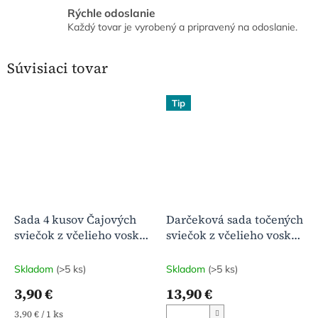
Rýchle odoslanie
Každý tovar je vyrobený a pripravený na odoslanie.
Súvisiaci tovar
Tip
Sada 4 kusov Čajových
Darčeková sada točených
sviečok z včelieho vosku
sviečok z včelieho vosku
bez obalu
(4+2 ks) | Prírodná vôňa
medu
Skladom
(>5 ks)
Skladom
(>5 ks)
3,90 €
13,90 €
Jednotková
3,90 € / 1 ks