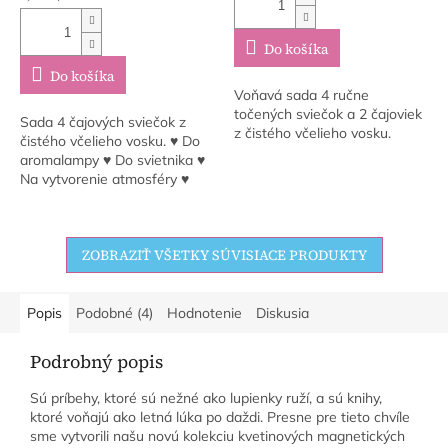
cena:
Do košíka
Do košíka
Voňavá sada 4 ručne
točených sviečok a 2 čajoviek
Sada 4 čajových sviečok z
z čistého včelieho vosku.
čistého včelieho vosku. ♥ Do
aromalampy ♥ Do svietnika ♥
Na vytvorenie atmosféry ♥
Pre chvíle pre seba
ZOBRAZIŤ VŠETKY SÚVISIACE PRODUKTY
Popis
Podobné (4)
Hodnotenie
Diskusia
Podrobný popis
Sú príbehy, ktoré sú nežné ako lupienky ruží, a sú knihy,
ktoré voňajú ako letná lúka po daždi. Presne pre tieto chvíle
sme vytvorili našu novú kolekciu kvetinových magnetických