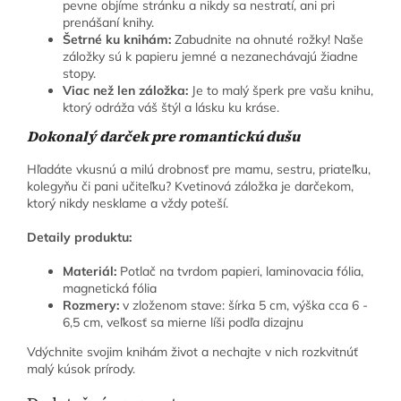
pevne objíme stránku a nikdy sa nestratí, ani pri
prenášaní knihy.
Šetrné ku knihám:
Zabudnite na ohnuté rožky! Naše
záložky sú k papieru jemné a nezanechávajú žiadne
stopy.
Viac než len záložka:
Je to malý šperk pre vašu knihu,
ktorý odráža váš štýl a lásku ku kráse.
Dokonalý darček pre romantickú dušu
Hľadáte vkusnú a milú drobnosť pre mamu, sestru, priateľku,
kolegyňu či pani učiteľku? Kvetinová záložka je darčekom,
ktorý nikdy nesklame a vždy poteší.
Detaily produktu:
Materiál:
Potlač na tvrdom papieri, laminovacia fólia,
magnetická fólia
Rozmery:
v zloženom stave: šírka 5 cm, výška cca 6 -
6,5 cm, veľkosť sa mierne líši podľa dizajnu
Vdýchnite svojim knihám život a nechajte v nich rozkvitnúť
malý kúsok prírody.