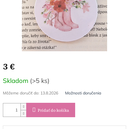
3 €
Jednotková
Skladom
(>5 ks)
cena:
Môžeme doručiť do:
13.8.2026
Možnosti doručenia
Pridať do košíka