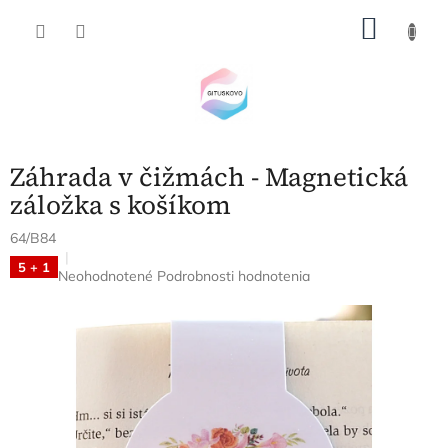
Prejsť
NÁKU
na
obsah
KOŠÍK
Záhrada v čižmách - Magnetická
záložka s košíkom
64/B84
5 + 1
Priemerné
Neohodnotené
Podrobnosti hodnotenia
hodnotenie
produktu
je
0,0
z
5
hviezdičiek.