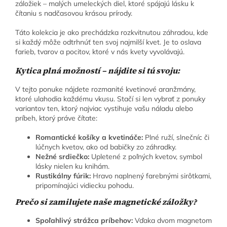
záložiek – malých umeleckých diel, ktoré spájajú lásku k
čítaniu s nadčasovou krásou prírody.
Táto kolekcia je ako prechádzka rozkvitnutou záhradou, kde
si každý môže odtrhnúť ten svoj najmilší kvet. Je to oslava
farieb, tvarov a pocitov, ktoré v nás kvety vyvolávajú.
Kytica plná možností – nájdite si tú svoju:
V tejto ponuke nájdete rozmanité kvetinové aranžmány,
ktoré ulahodia každému vkusu. Stačí si len vybrať z ponuky
variantov ten, ktorý najviac vystihuje vašu náladu alebo
príbeh, ktorý práve čítate:
Romantické košíky a kvetináče:
Plné ruží, slnečníc či
lúčnych kvetov, ako od babičky zo záhradky.
Nežné srdiečko:
Upletené z poľných kvetov, symbol
lásky nielen ku knihám.
Rustikálny fúrik:
Hravo naplnený farebnými sirôtkami,
pripomínajúci vidiecku pohodu.
Prečo si zamilujete naše magnetické záložky?
Spoľahlivý strážca príbehov:
Vďaka dvom magnetom