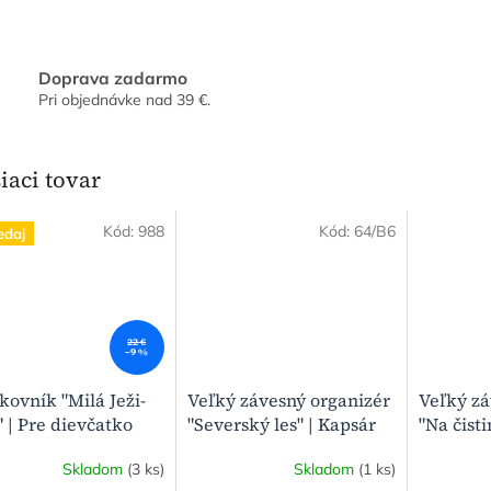
Doprava zadarmo
Pri objednávke nad 39 €.
iaci tovar
Kód:
988
Kód:
64/B6
edaj
22 €
–9 %
kovník "Milá Ježi-
Veľký závesný organizér
Veľký zá
 | Pre dievčatko
"Severský les" | Kapsár
"Na čisti
do detskej izby
Kapsár d
Skladom
(3 ks)
Skladom
(1 ks)