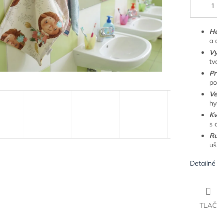
He
a 
Vy
tv
Pr
po
Ve
hy
Kv
s 
Ru
uš
Detailné
TLAČ