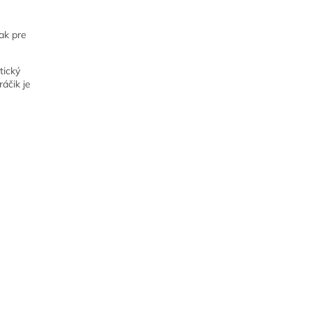
ak pre
tický
áčik je