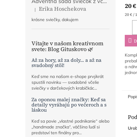
Adventná sada sviečok z včelieho vosku | Mier, Viera, Láska, Nádej | Prírodný adventný veniec
20 €
Erika Hoschekova
|
Hodnotenie produktu je 5 z 5 hviezdičiek.
Jedno
20 € / 
krásne sviečky, dakujem
cena:
D
Vítajte v našom kreatívnom
svete: Blog Gituskovo 🌿
Kompl
Až za hory, až za doly... a až na
prebaľ
svadobný stôl!
a náh
jednom
Keď sme na našom e-shope prvýkrát
vybera
spustili novinku — svadobné včelie
príst
sviečky v darčekových krabičkác...
okamži
Popi
Za oponou malej značky: Keď sa
detaily vyrábajú po večeroch a s
láskou
Pod
Keď sa povie „vlastné podnikanie“ alebo
„handmade značka“, väčšina ľudí si
Urob
predstaví ten finálny pro...