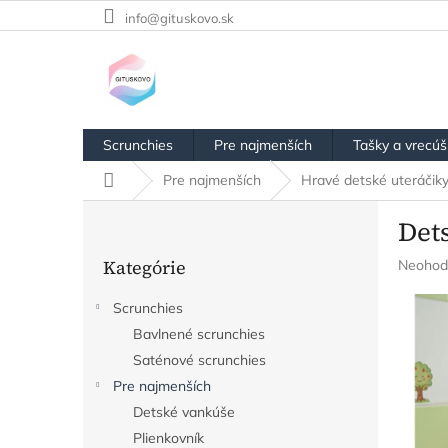
Prejsť
info@gituskovo.sk
na
obsah
Scrunchies
Pre najmenších
Tašky a vrecú
Domov
Pre najmenších
Hravé detské uteráčik
B
Dets
o
Preskočiť
č
Kategórie
Prieme
Neohod
kategórie
n
hodnot
ý
produkt
Scrunchies
p
je
Bavlnené scrunchies
a
0,0
z
n
Saténové scrunchies
5
e
Pre najmenších
hviezdič
l
Detské vankúše
Plienkovník