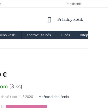
OCHRANY OSOBNÝCH ÚDAJOV
Prihlásenie
NÁKUPNÝ
Prázdny košík
KOŠÍK
lieho vosku
Kontaktujte nás
O nás
Vítajte v našom k
 €
ová
dom
(3 ks)
oručiť do:
11.8.2026
Možnosti doručenia