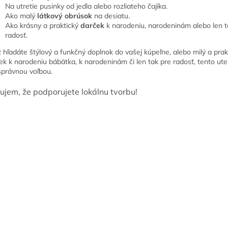
Na utretie pusinky od jedla alebo rozliateho čajíka.
Ako malý
látkový obrúsok
na desiatu.
Ako krásny a praktický
darček
k narodeniu, narodeninám alebo len t
radosť.
ž hľadáte štýlový a funkčný doplnok do vašej kúpeľne, alebo milý a prak
ek k narodeniu bábätka, k narodeninám či len tak pre radosť, tento uter
správnou voľbou.
ujem, že podporujete lokálnu tvorbu!