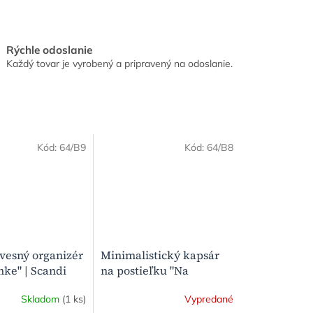
Rýchle odoslanie
Každý tovar je vyrobený a pripravený na odoslanie.
Kód:
64/B9
Kód:
64/B8
vesný organizér
Minimalistický kapsár
nke" | Scandi
na postieľku "Na
o detskej izby
čistinke" | Scandi
Skladom
(1 ks)
Vypredané
organizér