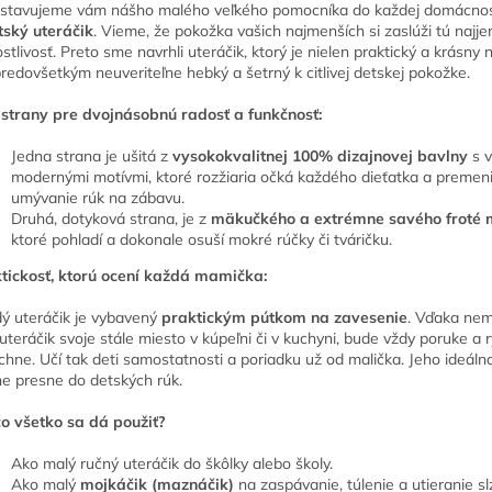
stavujeme vám nášho malého veľkého pomocníka do každej domácnost
tský uteráčik
. Vieme, že pokožka vašich najmenších si zaslúži tú najj
ostlivosť. Preto sme navrhli uteráčik, ktorý je nielen praktický a krásny 
predovšetkým neuveriteľne hebký a šetrný k citlivej detskej pokožke.
strany pre dvojnásobnú radosť a funkčnosť:
Jedna strana je ušitá z
vysokokvalitnej 100% dizajnovej bavlny
s v
modernými motívmi, ktoré rozžiaria očká každého dieťatka a premen
umývanie rúk na zábavu.
Druhá, dotyková strana, je z
mäkučkého a extrémne savého froté 
ktoré pohladí a dokonale osuší mokré rúčky či tváričku.
tickosť, ktorú ocení každá mamička:
ý uteráčik je vybavený
praktickým pútkom na zavesenie
. Vďaka ne
uteráčik svoje stále miesto v kúpeľni či v kuchyni, bude vždy poruke a r
chne. Učí tak deti samostatnosti a poriadku už od malička. Jeho ideáln
e presne do detských rúk.
o všetko sa dá použiť?
Ako malý ručný uteráčik do škôlky alebo školy.
Ako malý
mojkáčik (maznáčik)
na zaspávanie, túlenie a utieranie slz