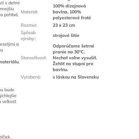
i s deťmi
100% dizajnová
emnejšiu
Materiál
:
bavlna, 100%
na pohľad,
polyesterové froté
Rozmer
:
23 x 23 cm
Spôsob
strojové šitie
výroby:
:
eselými a
Odporúčame šetrné
ia
pranie na 30°C.
Starostlivosť
:
Nechať voľne vysušiť.
materiálu
,
Žehliť na stupni pre
bavlnu.
Vyrobené
:
s láskou na Slovensku
mu bude
ýchlejšie
a veľkosť
ičiek.