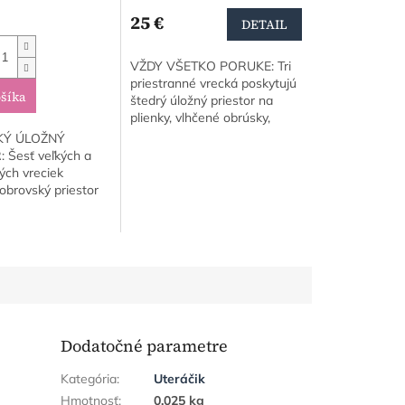
25 €
DETAIL
VŽDY VŠETKO PORUKE: Tri
priestranné vrecká poskytujú
šíka
štedrý úložný priestor na
plienky, vlhčené obrúsky,
krém a hračky. Ušetrite si
Ý ÚLOŽNÝ
kroky a stres, najmä v noci.
 Šesť veľkých a
ELEGANTNÝ...
ých vreciek
obrovský priestor
 čo potrebujete.
i miesto na
 a komode a využite
Dodatočné parametre
Kategória
:
Uteráčik
Hmotnosť
:
0.025 kg