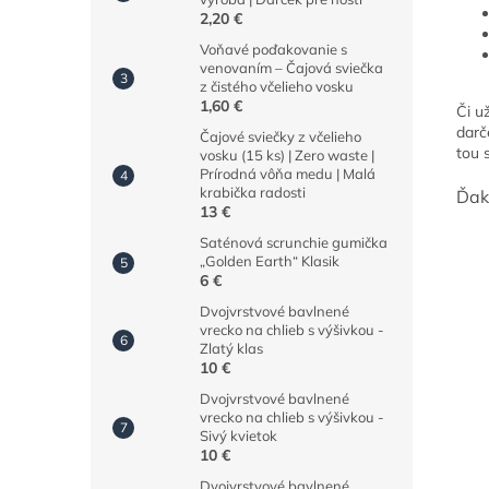
2,20 €
Voňavé poďakovanie s
venovaním – Čajová sviečka
z čistého včelieho vosku
1,60 €
Či u
darč
Čajové sviečky z včelieho
tou 
vosku (15 ks) | Zero waste |
Prírodná vôňa medu | Malá
krabička radosti
Ďak
13 €
Saténová scrunchie gumička
„Golden Earth“ Klasik
6 €
Dvojvrstvové bavlnené
vrecko na chlieb s výšivkou -
Zlatý klas
10 €
Dvojvrstvové bavlnené
vrecko na chlieb s výšivkou -
Sivý kvietok
10 €
Dvojvrstvové bavlnené