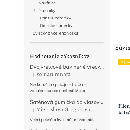
Náušnice
Náramky
Pánske náramky
Dámske náramky
Sviečky z včelieho vosku
Súvis
Hodnotenie zákazníkov
Výpr
Dvojvrstvové bavlnené vrecko na chlieb s výšivkou - Fialové
seman renata
|
Hodnotenie produktu je 5 z 5 hviezdičiek.
Neskutočná spokojnosť krásne
zabalene darček potešil krasa
Saténová gumička do vlasov Tajomstvo jesene
Plien
Vieroslava Gregorová
|
Hodnotenie produktu je 5 z 5 hviezdičiek.
baba"
Veľmi pekné a kvalitné prevedenie.