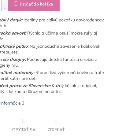
Pridať do košíka
bký dotyk:
Ideálny pre citlivú pokožku novorodencov
detí.
soká savosť:
Rýchlo a účinne osuší mokré ruky aj
ár.
aktické pútko:
Na jednoduché zavesenie kdekoľvek
trebujete.
selé dizajny:
Podnecujú detskú fantáziu a robia z
gieny hru.
alitné materiály:
Starostlivo vyberaná bavlna a froté
certifikátmi pre deti.
čná práca zo Slovenska:
Každý kúsok je originál,
itý s láskou a dôrazom na detail.
 informácie
OPÝTAŤ SA
ZDIEĽAŤ