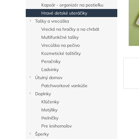
Kapsár - organizér na postieľku
Hravé detské uteráčiky
Tašky a vrecúška
Vrecká na hračky a na chrbát
Multifunkčné tašky
Vrecúška na pečivo
Kozmetické taštičky
Peračníky
Ľadvinky
Útulný domov
Patchworkové vankúše
Doplnky
Kľúčenky
Motýliky
Ihelníčky
Pre knihomoľov
Šperky