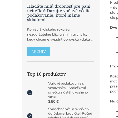
Pred
Hľadáte milú drobnosť pre pani
–
de
učiteľku? Darujte voňavé včelie
star
poďakovanie, ktoré máme
ale 
skladom!
Dve 
Koniec školského roka sa
nezadržateľne blíži a s ním aj chvíľa,
kedy chceme vyjadriť obrovskú vďaku ...
ARCHÍV
Prak
Top 10 produktov
Každ
mať 
Voňavé poďakovanie s
pres
venovaním - Srdiečková
padn
sviečka z čistého včelieho
vosku
Na č
2,50 €
Svadobná včelia sviečka v
darčekovej krabičke | Ručná
výroba | Darček pre hostí