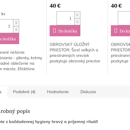
40 €
40 €
tková
1 ks
Do košíka
Do ko
o košíka
OBROVSKÝ ÚLOŽNÝ
OBROVSK
PRIESTOR: Šesť veľkých a
PRIESTOR:
exné riešenie
priestranných vreciek
priestrann
ovania - plienky, krémy
poskytuje obrovský priestor
poskytuje 
radné oblečenie na
na všetko, čo potrebujete.
na všetko,
 mieste. Efektívne
Uvoľnite si miesto na
Uvoľnite s
nie utierok - Unikátny
poličkách a komode a využite
poličkách
upový otvor umožňuje
priestor...
priestor...
tú...
s
Podobné (4)
Hodnotenie
Diskusia
robný popis
te z každodennej hygieny hravý a príjemný rituál!