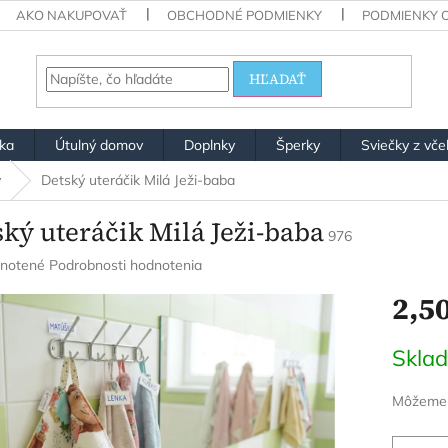
AKO NAKUPOVAŤ
OBCHODNÉ PODMIENKY
PODMIENKY 
HĽADAŤ
ška
Útulný domov
Doplnky
Šperky
Sviečky z vče
y
Detský uteráčik Milá Ježi-baba
ký uteráčik Milá Ježi-baba
976
rné
notené
Podrobnosti hodnotenia
enie
2,50
u
Jednotk
Skla
cena:
iek.
Môžeme d