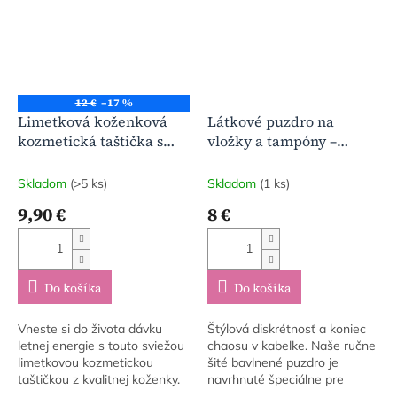
12 €
–17 %
Limetková koženková
Látkové puzdro na
kozmetická taštička s
vložky a tampóny –
dúhovým zipsom
Moderný Folklór
Skladom
(>5 ks)
Skladom
(1 ks)
9,90 €
8 €
Do košíka
Do košíka
Vneste si do života dávku
Štýlová diskrétnosť a koniec
letnej energie s touto sviežou
chaosu v kabelke. Naše ručne
limetkovou kozmetickou
šité bavlnené puzdro je
taštičkou z kvalitnej koženky.
navrhnuté špeciálne pre
moderné ženy, ktoré chcú mať