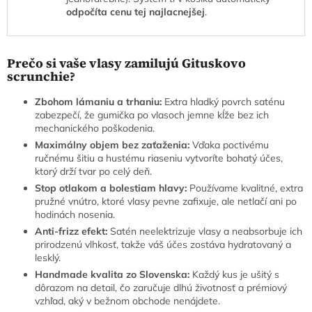
odpočíta cenu tej najlacnejšej
.
Prečo si vaše vlasy zamilujú Gituskovo
scrunchie?
Zbohom lámaniu a trhaniu:
Extra hladký povrch saténu
zabezpečí, že gumička po vlasoch jemne kĺže bez ich
mechanického poškodenia.
Maximálny objem bez zaťaženia:
Vďaka poctivému
ručnému šitiu a hustému riaseniu vytvoríte bohatý účes,
ktorý drží tvar po celý deň.
Stop otlakom a bolestiam hlavy:
Používame kvalitné, extra
pružné vnútro, ktoré vlasy pevne zafixuje, ale netlačí ani po
hodinách nosenia.
Anti-frizz efekt:
Satén neelektrizuje vlasy a neabsorbuje ich
prirodzenú vlhkosť, takže váš účes zostáva hydratovaný a
lesklý.
Handmade kvalita zo Slovenska:
Každý kus je ušitý s
dôrazom na detail, čo zaručuje dlhú životnosť a prémiový
vzhľad, aký v bežnom obchode nenájdete.