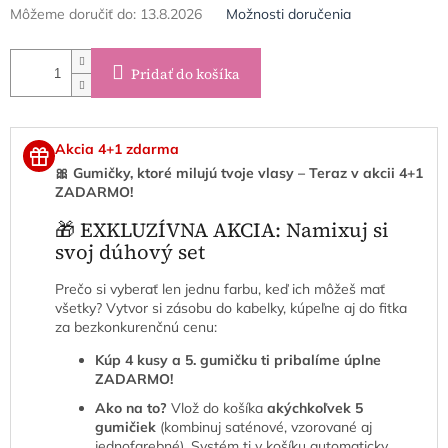
Môžeme doručiť do:
13.8.2026
Možnosti doručenia
Pridať do košíka
Akcia 4+1 zdarma
🎀 Gumičky, ktoré milujú tvoje vlasy – Teraz v akcii 4+1
ZADARMO!
🎁 EXKLUZÍVNA AKCIA: Namixuj si
svoj dúhový set
Prečo si vyberať len jednu farbu, keď ich môžeš mať
všetky? Vytvor si zásobu do kabelky, kúpeľne aj do fitka
za bezkonkurenčnú cenu:
Kúp 4 kusy a 5. gumičku ti pribalíme úplne
ZADARMO!
Ako na to?
Vlož do košíka
akýchkoľvek 5
gumičiek
(kombinuj saténové, vzorované aj
jednofarebné). Systém ti v košíku automaticky