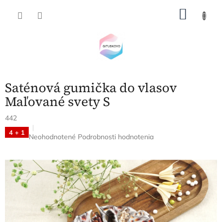
Prejsť
NÁKU
na
obsah
KOŠÍK
Saténová gumička do vlasov
Maľované svety S
442
4 + 1
Priemerné
Neohodnotené
Podrobnosti hodnotenia
hodnotenie
produktu
je
0,0
z
5
hviezdičiek.