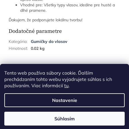
Vhodné pre: Všetky typy vlasov, ideálne pre husté a
dlhé pramene.
Ďakujem, že podporujete lokálnu tvorbu!
Dodatočné parametre
Kategória
:
Gumičky do vlasov
Hmotnosť
:
0.02 kg
Z
á
Tento web používa súbory cookie. Ďalším
p
prechádzaním tohto webu vyjadrujete súhlas s ich
ä
používaním. Viac informácií
tu
.
t
i
Nastavenie
Vytvoril Shoptet
e
Súhlasím
Copyright 2026
Gituskovo
. Všetky práva vyhradené.