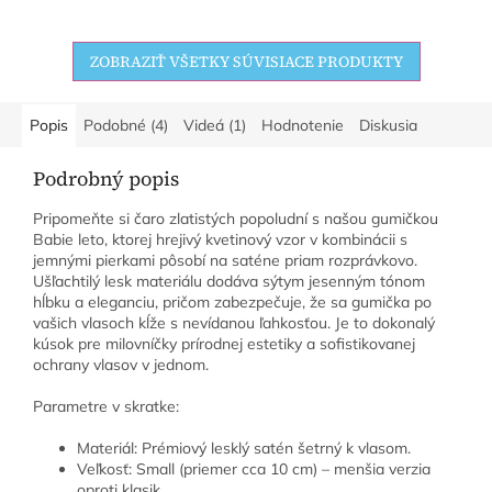
svoje intímne potreby v
bezpečí, čistote...
ZOBRAZIŤ VŠETKY SÚVISIACE PRODUKTY
Popis
Podobné (4)
Videá (1)
Hodnotenie
Diskusia
Podrobný popis
Pripomeňte si čaro zlatistých popoludní s našou gumičkou
Babie leto, ktorej hrejivý kvetinový vzor v kombinácii s
jemnými pierkami pôsobí na saténe priam rozprávkovo.
Ušľachtilý lesk materiálu dodáva sýtym jesenným tónom
hĺbku a eleganciu, pričom zabezpečuje, že sa gumička po
vašich vlasoch kĺže s nevídanou ľahkosťou. Je to dokonalý
kúsok pre milovníčky prírodnej estetiky a sofistikovanej
ochrany vlasov v jednom.
Parametre v skratke:
Materiál: Prémiový lesklý satén šetrný k vlasom.
Veľkosť: Small (priemer cca 10 cm) – menšia verzia
oproti klasik.