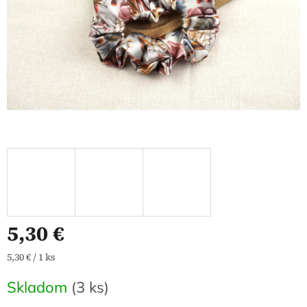
5,30 €
Jednotková
5,30 € / 1 ks
cena:
Skladom
(3 ks)