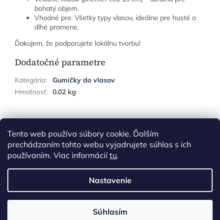
bohatý objem.
Vhodné pre: Všetky typy vlasov, ideálne pre husté a
dlhé pramene.
Ďakujem, že podporujete lokálnu tvorbu!
Dodatočné parametre
Kategória
:
Gumičky do vlasov
Hmotnosť
:
0.02 kg
Z
á
Tento web používa súbory cookie. Ďalším
p
prechádzaním tohto webu vyjadrujete súhlas s ich
ä
používaním. Viac informácií
tu
.
t
i
Nastavenie
Vytvoril Shoptet
e
Súhlasím
Copyright 2026
Gituskovo
. Všetky práva vyhradené.