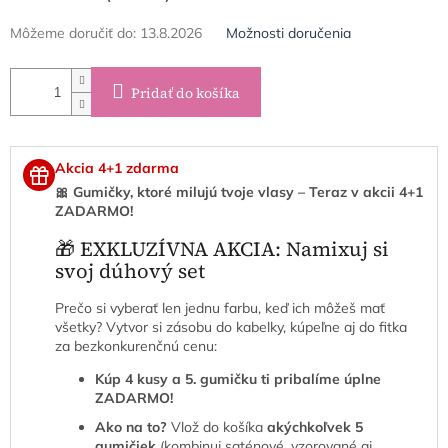
Môžeme doručiť do:
13.8.2026
Možnosti doručenia
Pridať do košíka
Akcia 4+1 zdarma
🎀 Gumičky, ktoré milujú tvoje vlasy – Teraz v akcii 4+1
ZADARMO!
🎁 EXKLUZÍVNA AKCIA: Namixuj si
svoj dúhový set
Prečo si vyberať len jednu farbu, keď ich môžeš mať
všetky? Vytvor si zásobu do kabelky, kúpeľne aj do fitka
za bezkonkurenčnú cenu:
Kúp 4 kusy a 5. gumičku ti pribalíme úplne
ZADARMO!
Ako na to?
Vlož do košíka
akýchkoľvek 5
gumičiek
(kombinuj saténové, vzorované aj