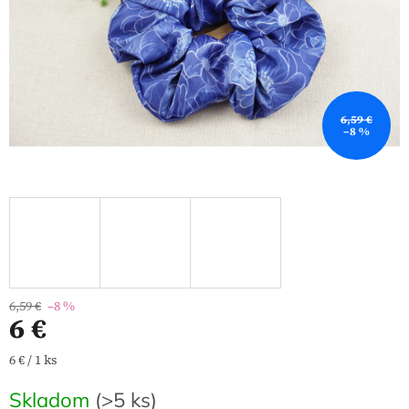
6,59 €
–8 %
6,59 €
–8 %
6 €
Jednotková
6 € / 1 ks
cena:
Skladom
(>5 ks)