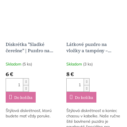
Diskrétka "Sladké
Látkové puzdro na
čerešne" | Puzdro na
vložky a tampóny –
dámsku hygienu
Vintage Ruže
Skladom
(5 ks)
Skladom
(3 ks)
6 €
8 €
Do košíka
Do košíka
Štýlová diskrétnosť, ktorú
Štýlová diskrétnosť a koniec
budete mať vždy poruke.
chaosu v kabelke. Naše ručne
šité bavlnené puzdro je
navrhnuté špeciálne pre