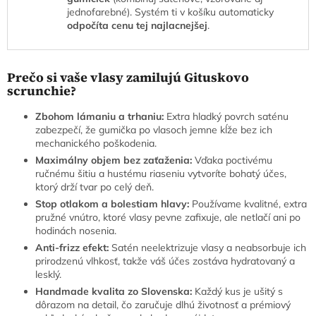
jednofarebné). Systém ti v košíku automaticky
odpočíta cenu tej najlacnejšej
.
Prečo si vaše vlasy zamilujú Gituskovo
scrunchie?
Zbohom lámaniu a trhaniu:
Extra hladký povrch saténu
zabezpečí, že gumička po vlasoch jemne kĺže bez ich
mechanického poškodenia.
Maximálny objem bez zaťaženia:
Vďaka poctivému
ručnému šitiu a hustému riaseniu vytvoríte bohatý účes,
ktorý drží tvar po celý deň.
Stop otlakom a bolestiam hlavy:
Používame kvalitné, extra
pružné vnútro, ktoré vlasy pevne zafixuje, ale netlačí ani po
hodinách nosenia.
Anti-frizz efekt:
Satén neelektrizuje vlasy a neabsorbuje ich
prirodzenú vlhkosť, takže váš účes zostáva hydratovaný a
lesklý.
Handmade kvalita zo Slovenska:
Každý kus je ušitý s
dôrazom na detail, čo zaručuje dlhú životnosť a prémiový