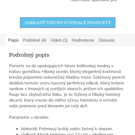
moderné ženy, ktoré chcú mať
svoje intímne potreby v
bezpečí, čistote...
ZOBRAZIŤ VŠETKY SÚVISIACE PRODUKTY
Popis
Podobné (4)
Videá (1)
Hodnotenie
Diskusia
Podrobný popis
Ponorte sa do upokojujúcich tónov kráľovskej modrej s
našou gumičkou Hlboký oceán, ktorej elegantná kvetinová
kresba pripomína nekonečnú hladinu mora. Saténový povrch
dodáva tomuto vzoru luxusný perleťový odlesk, ktorý krásne
vynikne v tmavých aj svetlých vlasoch, pričom ich spoľahlivo
fixuje bez zbytočného tlaku. Je to štýlový a hlboký farebný
akcent, ktorý vnesie do vášho účesu harmóniu a ochráni
vaše pramene pred lámaním po celý deň.
Parametre v skratke:
Materiál: Prémiový lesklý satén šetrný k vlasom.
Veľkosť: Klasik (priemer cca 13 cm) – ideálna pre